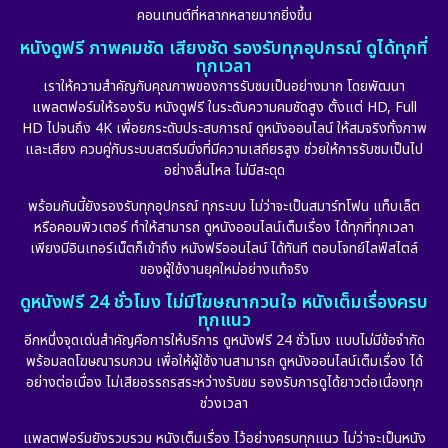
คอนเทนต์ที่หลากหลายมากยิ่งขึ้น
หนังดูฟรี ภาพคมชัด เสียงชัด รองรับทุกอุปกรณ์ ดูได้ทุกที่
ทุกเวลา
เราให้ความสำคัญกับคุณภาพของการรับชมเป็นอย่างมาก โดยพัฒนา
แพลตฟอร์มให้รองรับ หนังดูฟรี ในระดับความคมชัดสูง ตั้งแต่ HD, Full
HD ไปจนถึง 4K เพื่อยกระดับประสบการณ์ ดูหนังออนไลน์ ให้สมจริงทั้งภาพ
และเสียง ควบคู่กับระบบสตรีมมิ่งที่มีความเสถียรสูง ช่วยให้การรับชมเป็นไป
อย่างลื่นไหล ไม่มีสะดุด
พร้อมกันนี้ยังรองรับทุกอุปกรณ์ ทุกระบบ ไม่ว่าจะเป็นสมาร์ทโฟน แท็บเล็ต
หรือคอมพิวเตอร์ ทำให้สามารถ ดูหนังออนไลน์เต็มเรื่อง ได้ทุกที่ทุกเวลา
เพียงมีอินเทอร์เน็ตก็เข้าถึง หนังฟรีออนไลน์ ได้ทันที ตอบโจทย์ไลฟ์สไตล์
ของผู้ใช้งานยุคใหม่อย่างแท้จริง
ดูหนังฟรี 24 ชั่วโมง ไม่มีโฆษณากวนใจ หนังเต็มเรื่องครบ
ทุกแนว
อีกหนึ่งจุดเด่นสำคัญคือการให้บริการ ดูหนังฟรี 24 ชั่วโมง แบบไม่มีข้อจำกัด
พร้อมลดโฆษณารบกวน เพื่อให้ผู้ใช้งานสามารถ ดูหนังออนไลน์เต็มเรื่อง ได้
อย่างต่อเนื่อง ไม่เสียอรรถรสระหว่างรับชม รองรับการดูได้ยาวต่อเนื่องทุก
ช่วงเวลา
แพลตฟอร์มยังรวบรวม หนังเต็มเรื่อง ไว้อย่างครบทุกแนว ไม่ว่าจะเป็นหนัง