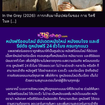
In the Grey (2026): การกลับมาท็อปฟอร์มของ กาย ริตชี
ในห […]
หนังฟรีออนไลน์ อัปเดตหนังใหม่ หนังชนโรง และซี
รีย์ดัง ดูหนังฟรี 24 ชั่วโมง ครบทุกแนว
แพลตฟอร์มของเราถูกพัฒนาให้เป็นศูนย์รวม หนังฟรีออนไลน์ ที่อัปเดต
เนื้อหาใหม่อย่างต่อเนื่อง ครอบคลุมทั้งหนังชนโรง หนังมาแรง และซีรีย์ยอด
นิยมจากทั่วโลก เพื่อให้ผู้ใช้งานไม่พลาดทุกกระแสความบันเทิง พร้อมรองรับ
การ ดูหนังฟรี 24 ชั่วโมง ได้ตลอดเวลา ไม่ว่าจะช่วงเช้า กลางวัน หรือดึก ก็
สามารถเข้าถึง หนังดูฟรี ได้อย่างสะดวก รวดเร็ว และต่อเนื่อง อีกทั้งยังมี
การคัดสรรคอนเทนต์คุณภาพ เพื่อให้การ ดูหนังออนไลน์เต็มเรื่อง เต็มไป
ด้วยความสนุกและตอบโจทย์ผู้ใช้งานทุกกลุ่ม
นอกจากนี้ ระบบการจัดหมวดหมู่ยังถูกออกแบบมาให้ใช้งานง่าย ช่วยให้ค้นหา
หนังฟรีออนไลน์ ได้รวดเร็ว ไม่ว่าจะเป็นหนังแอคชั่น หนังโรแมนติก หนัง
ดราม่า หนังตลก หรือซีรีย์ออนไลน์ยอดฮิต ก็สามารถเลือก ดูหนังฟรี ได้ตรง
ตามความต้องการ ลดเวลาในการค้นหา และเพิ่มความสะดวกในการเข้าถึง