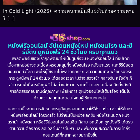
In Cold Light (2025): ความหนาวเย็นที่แฝงไปด้วยความตาย
ใ […]
หนังฟรีออนไลน์ อัปเดตหนังใหม่ หนังชนโรง และซี
รีย์ดัง ดูหนังฟรี 24 ชั่วโมง ครบทุกแนว
แพลตฟอร์มของเราถูกพัฒนาให้เป็นศูนย์รวม หนังฟรีออนไลน์ ที่อัปเดต
เนื้อหาใหม่อย่างต่อเนื่อง ครอบคลุมทั้งหนังชนโรง หนังมาแรง และซีรีย์ยอด
นิยมจากทั่วโลก เพื่อให้ผู้ใช้งานไม่พลาดทุกกระแสความบันเทิง พร้อมรองรับ
การ ดูหนังฟรี 24 ชั่วโมง ได้ตลอดเวลา ไม่ว่าจะช่วงเช้า กลางวัน หรือดึก ก็
สามารถเข้าถึง หนังดูฟรี ได้อย่างสะดวก รวดเร็ว และต่อเนื่อง อีกทั้งยังมี
การคัดสรรคอนเทนต์คุณภาพ เพื่อให้การ ดูหนังออนไลน์เต็มเรื่อง เต็มไป
ด้วยความสนุกและตอบโจทย์ผู้ใช้งานทุกกลุ่ม
นอกจากนี้ ระบบการจัดหมวดหมู่ยังถูกออกแบบมาให้ใช้งานง่าย ช่วยให้ค้นหา
หนังฟรีออนไลน์ ได้รวดเร็ว ไม่ว่าจะเป็นหนังแอคชั่น หนังโรแมนติก หนัง
ดราม่า หนังตลก หรือซีรีย์ออนไลน์ยอดฮิต ก็สามารถเลือก ดูหนังฟรี ได้ตรง
ตามความต้องการ ลดเวลาในการค้นหา และเพิ่มความสะดวกในการเข้าถึง
คอนเทนต์ที่หลากหลายมากยิ่งขึ้น