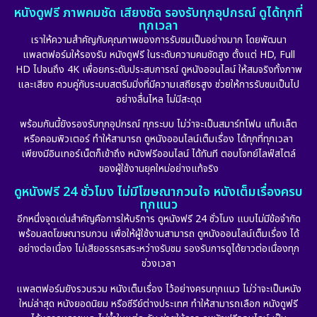
หนังดูฟรี ภาพคมชัด เสียงชัด รองรับทุกอุปกรณ์ ดูได้ทุกที่
ทุกเวลา
เราให้ความสำคัญกับคุณภาพของการรับชมเป็นอย่างมาก โดยพัฒนา
แพลตฟอร์มให้รองรับ หนังดูฟรี ในระดับความคมชัดสูง ตั้งแต่ HD, Full
HD ไปจนถึง 4K เพื่อยกระดับประสบการณ์ ดูหนังออนไลน์ ให้สมจริงทั้งภาพ
และเสียง ควบคู่กับระบบสตรีมมิ่งที่มีความเสถียรสูง ช่วยให้การรับชมเป็นไป
อย่างลื่นไหล ไม่มีสะดุด
พร้อมกันนี้ยังรองรับทุกอุปกรณ์ ทุกระบบ ไม่ว่าจะเป็นสมาร์ทโฟน แท็บเล็ต
หรือคอมพิวเตอร์ ทำให้สามารถ ดูหนังออนไลน์เต็มเรื่อง ได้ทุกที่ทุกเวลา
เพียงมีอินเทอร์เน็ตก็เข้าถึง หนังฟรีออนไลน์ ได้ทันที ตอบโจทย์ไลฟ์สไตล์
ของผู้ใช้งานยุคใหม่อย่างแท้จริง
ดูหนังฟรี 24 ชั่วโมง ไม่มีโฆษณากวนใจ หนังเต็มเรื่องครบ
ทุกแนว
อีกหนึ่งจุดเด่นสำคัญคือการให้บริการ ดูหนังฟรี 24 ชั่วโมง แบบไม่มีข้อจำกัด
พร้อมลดโฆษณารบกวน เพื่อให้ผู้ใช้งานสามารถ ดูหนังออนไลน์เต็มเรื่อง ได้
อย่างต่อเนื่อง ไม่เสียอรรถรสระหว่างรับชม รองรับการดูได้ยาวต่อเนื่องทุก
ช่วงเวลา
แพลตฟอร์มยังรวบรวม หนังเต็มเรื่อง ไว้อย่างครบทุกแนว ไม่ว่าจะเป็นหนัง
ใหม่ล่าสุด หนังยอดนิยม หรือซีรีย์ต่างประเทศ ทำให้สามารถเลือก หนังดูฟรี