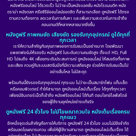
หนังฟรีออนไลน์ ได้รวดเร็ว ไม่ว่าจะเป็นหนังแอคชั่น หนังโรแมนติก หนัง
ดราม่า หนังตลก หรือซีรีย์ออนไลน์ยอดฮิต ก็สามารถเลือก ดูหนังฟรี ได้ตรง
ตามความต้องการ ลดเวลาในการค้นหา และเพิ่มความสะดวกในการเข้าถึง
คอนเทนต์ที่หลากหลายมากยิ่งขึ้น
หนังดูฟรี ภาพคมชัด เสียงชัด รองรับทุกอุปกรณ์ ดูได้ทุกที่
ทุกเวลา
เราให้ความสำคัญกับคุณภาพของการรับชมเป็นอย่างมาก โดยพัฒนา
แพลตฟอร์มให้รองรับ หนังดูฟรี ในระดับความคมชัดสูง ตั้งแต่ HD, Full
HD ไปจนถึง 4K เพื่อยกระดับประสบการณ์ ดูหนังออนไลน์ ให้สมจริงทั้งภาพ
และเสียง ควบคู่กับระบบสตรีมมิ่งที่มีความเสถียรสูง ช่วยให้การรับชมเป็นไป
อย่างลื่นไหล ไม่มีสะดุด
พร้อมกันนี้ยังรองรับทุกอุปกรณ์ ทุกระบบ ไม่ว่าจะเป็นสมาร์ทโฟน แท็บเล็ต
หรือคอมพิวเตอร์ ทำให้สามารถ ดูหนังออนไลน์เต็มเรื่อง ได้ทุกที่ทุกเวลา
เพียงมีอินเทอร์เน็ตก็เข้าถึง หนังฟรีออนไลน์ ได้ทันที ตอบโจทย์ไลฟ์สไตล์
ของผู้ใช้งานยุคใหม่อย่างแท้จริง
ดูหนังฟรี 24 ชั่วโมง ไม่มีโฆษณากวนใจ หนังเต็มเรื่องครบ
ทุกแนว
อีกหนึ่งจุดเด่นสำคัญคือการให้บริการ ดูหนังฟรี 24 ชั่วโมง แบบไม่มีข้อจำกัด
พร้อมลดโฆษณารบกวน เพื่อให้ผู้ใช้งานสามารถ ดูหนังออนไลน์เต็มเรื่อง ได้