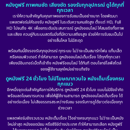
หนังดูฟรี ภาพคมชัด เสียงชัด รองรับทุกอุปกรณ์ ดูได้ทุกที่
ทุกเวลา
เราให้ความสำคัญกับคุณภาพของการรับชมเป็นอย่างมาก โดยพัฒนา
แพลตฟอร์มให้รองรับ หนังดูฟรี ในระดับความคมชัดสูง ตั้งแต่ HD, Full
HD ไปจนถึง 4K เพื่อยกระดับประสบการณ์ ดูหนังออนไลน์ ให้สมจริงทั้งภาพ
และเสียง ควบคู่กับระบบสตรีมมิ่งที่มีความเสถียรสูง ช่วยให้การรับชมเป็นไป
อย่างลื่นไหล ไม่มีสะดุด
พร้อมกันนี้ยังรองรับทุกอุปกรณ์ ทุกระบบ ไม่ว่าจะเป็นสมาร์ทโฟน แท็บเล็ต
หรือคอมพิวเตอร์ ทำให้สามารถ ดูหนังออนไลน์เต็มเรื่อง ได้ทุกที่ทุกเวลา
เพียงมีอินเทอร์เน็ตก็เข้าถึง หนังฟรีออนไลน์ ได้ทันที ตอบโจทย์ไลฟ์สไตล์
ของผู้ใช้งานยุคใหม่อย่างแท้จริง
ดูหนังฟรี 24 ชั่วโมง ไม่มีโฆษณากวนใจ หนังเต็มเรื่องครบ
ทุกแนว
อีกหนึ่งจุดเด่นสำคัญคือการให้บริการ ดูหนังฟรี 24 ชั่วโมง แบบไม่มีข้อจำกัด
พร้อมลดโฆษณารบกวน เพื่อให้ผู้ใช้งานสามารถ ดูหนังออนไลน์เต็มเรื่อง ได้
อย่างต่อเนื่อง ไม่เสียอรรถรสระหว่างรับชม รองรับการดูได้ยาวต่อเนื่องทุก
ช่วงเวลา
แพลตฟอร์มยังรวบรวม หนังเต็มเรื่อง ไว้อย่างครบทุกแนว ไม่ว่าจะเป็นหนัง
ใหม่ล่าสุด หนังยอดนิยม หรือซีรีย์ต่างประเทศ ทำให้สามารถเลือก หนังดูฟรี