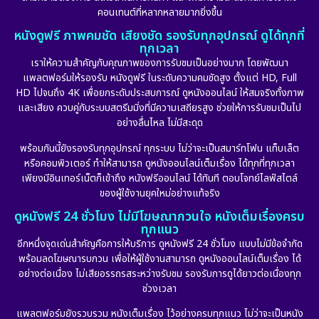
คอนเทนต์ที่หลากหลายมากยิ่งขึ้น
หนังดูฟรี ภาพคมชัด เสียงชัด รองรับทุกอุปกรณ์ ดูได้ทุกที่
ทุกเวลา
เราให้ความสำคัญกับคุณภาพของการรับชมเป็นอย่างมาก โดยพัฒนา
แพลตฟอร์มให้รองรับ หนังดูฟรี ในระดับความคมชัดสูง ตั้งแต่ HD, Full
HD ไปจนถึง 4K เพื่อยกระดับประสบการณ์ ดูหนังออนไลน์ ให้สมจริงทั้งภาพ
และเสียง ควบคู่กับระบบสตรีมมิ่งที่มีความเสถียรสูง ช่วยให้การรับชมเป็นไป
อย่างลื่นไหล ไม่มีสะดุด
พร้อมกันนี้ยังรองรับทุกอุปกรณ์ ทุกระบบ ไม่ว่าจะเป็นสมาร์ทโฟน แท็บเล็ต
หรือคอมพิวเตอร์ ทำให้สามารถ ดูหนังออนไลน์เต็มเรื่อง ได้ทุกที่ทุกเวลา
เพียงมีอินเทอร์เน็ตก็เข้าถึง หนังฟรีออนไลน์ ได้ทันที ตอบโจทย์ไลฟ์สไตล์
ของผู้ใช้งานยุคใหม่อย่างแท้จริง
ดูหนังฟรี 24 ชั่วโมง ไม่มีโฆษณากวนใจ หนังเต็มเรื่องครบ
ทุกแนว
อีกหนึ่งจุดเด่นสำคัญคือการให้บริการ ดูหนังฟรี 24 ชั่วโมง แบบไม่มีข้อจำกัด
พร้อมลดโฆษณารบกวน เพื่อให้ผู้ใช้งานสามารถ ดูหนังออนไลน์เต็มเรื่อง ได้
อย่างต่อเนื่อง ไม่เสียอรรถรสระหว่างรับชม รองรับการดูได้ยาวต่อเนื่องทุก
ช่วงเวลา
แพลตฟอร์มยังรวบรวม หนังเต็มเรื่อง ไว้อย่างครบทุกแนว ไม่ว่าจะเป็นหนัง