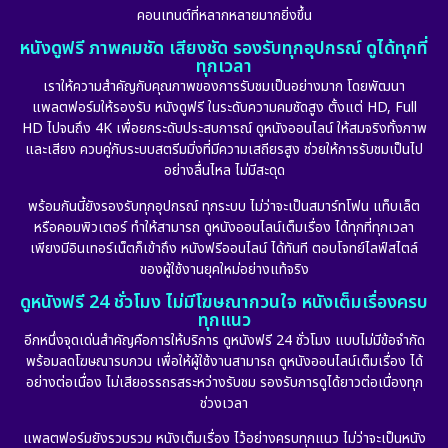
คอนเทนต์ที่หลากหลายมากยิ่งขึ้น
หนังดูฟรี ภาพคมชัด เสียงชัด รองรับทุกอุปกรณ์ ดูได้ทุกที่
ทุกเวลา
เราให้ความสำคัญกับคุณภาพของการรับชมเป็นอย่างมาก โดยพัฒนา
แพลตฟอร์มให้รองรับ หนังดูฟรี ในระดับความคมชัดสูง ตั้งแต่ HD, Full
HD ไปจนถึง 4K เพื่อยกระดับประสบการณ์ ดูหนังออนไลน์ ให้สมจริงทั้งภาพ
และเสียง ควบคู่กับระบบสตรีมมิ่งที่มีความเสถียรสูง ช่วยให้การรับชมเป็นไป
อย่างลื่นไหล ไม่มีสะดุด
พร้อมกันนี้ยังรองรับทุกอุปกรณ์ ทุกระบบ ไม่ว่าจะเป็นสมาร์ทโฟน แท็บเล็ต
หรือคอมพิวเตอร์ ทำให้สามารถ ดูหนังออนไลน์เต็มเรื่อง ได้ทุกที่ทุกเวลา
เพียงมีอินเทอร์เน็ตก็เข้าถึง หนังฟรีออนไลน์ ได้ทันที ตอบโจทย์ไลฟ์สไตล์
ของผู้ใช้งานยุคใหม่อย่างแท้จริง
ดูหนังฟรี 24 ชั่วโมง ไม่มีโฆษณากวนใจ หนังเต็มเรื่องครบ
ทุกแนว
อีกหนึ่งจุดเด่นสำคัญคือการให้บริการ ดูหนังฟรี 24 ชั่วโมง แบบไม่มีข้อจำกัด
พร้อมลดโฆษณารบกวน เพื่อให้ผู้ใช้งานสามารถ ดูหนังออนไลน์เต็มเรื่อง ได้
อย่างต่อเนื่อง ไม่เสียอรรถรสระหว่างรับชม รองรับการดูได้ยาวต่อเนื่องทุก
ช่วงเวลา
แพลตฟอร์มยังรวบรวม หนังเต็มเรื่อง ไว้อย่างครบทุกแนว ไม่ว่าจะเป็นหนัง