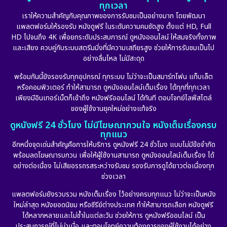
ทุกเวลา
เราให้ความสำคัญกับคุณภาพของการรับชมเป็นอย่างมาก โดยพัฒนา
แพลตฟอร์มให้รองรับ หนังดูฟรี ในระดับความคมชัดสูง ตั้งแต่ HD, Full
HD ไปจนถึง 4K เพื่อยกระดับประสบการณ์ ดูหนังออนไลน์ ให้สมจริงทั้งภาพ
และเสียง ควบคู่กับระบบสตรีมมิ่งที่มีความเสถียรสูง ช่วยให้การรับชมเป็นไป
อย่างลื่นไหล ไม่มีสะดุด
พร้อมกันนี้ยังรองรับทุกอุปกรณ์ ทุกระบบ ไม่ว่าจะเป็นสมาร์ทโฟน แท็บเล็ต
หรือคอมพิวเตอร์ ทำให้สามารถ ดูหนังออนไลน์เต็มเรื่อง ได้ทุกที่ทุกเวลา
เพียงมีอินเทอร์เน็ตก็เข้าถึง หนังฟรีออนไลน์ ได้ทันที ตอบโจทย์ไลฟ์สไตล์
ของผู้ใช้งานยุคใหม่อย่างแท้จริง
ดูหนังฟรี 24 ชั่วโมง ไม่มีโฆษณากวนใจ หนังเต็มเรื่องครบ
ทุกแนว
อีกหนึ่งจุดเด่นสำคัญคือการให้บริการ ดูหนังฟรี 24 ชั่วโมง แบบไม่มีข้อจำกัด
พร้อมลดโฆษณารบกวน เพื่อให้ผู้ใช้งานสามารถ ดูหนังออนไลน์เต็มเรื่อง ได้
อย่างต่อเนื่อง ไม่เสียอรรถรสระหว่างรับชม รองรับการดูได้ยาวต่อเนื่องทุก
ช่วงเวลา
แพลตฟอร์มยังรวบรวม หนังเต็มเรื่อง ไว้อย่างครบทุกแนว ไม่ว่าจะเป็นหนัง
ใหม่ล่าสุด หนังยอดนิยม หรือซีรีย์ต่างประเทศ ทำให้สามารถเลือก หนังดูฟรี
ได้หลากหลายและไม่ซ้ำในแต่ละวัน ช่วยให้การ ดูหนังฟรีออนไลน์ เป็น
ประสบการณ์ที่ไม่น่าเบื่อ และตอบโจทย์ความต้องการของผู้ใช้งานได้อย่าง