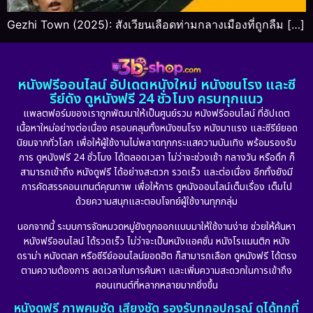
Gezhi Town (2025): สังเวียนเลือดท่ามกลางเมืองที่ถูกลืม […]
หนังฟรีออนไลน์ อัปเดตหนังใหม่ หนังชนโรง และซี
รีย์ดัง ดูหนังฟรี 24 ชั่วโมง ครบทุกแนว
แพลตฟอร์มของเราถูกพัฒนาให้เป็นศูนย์รวม หนังฟรีออนไลน์ ที่อัปเดต
เนื้อหาใหม่อย่างต่อเนื่อง ครอบคลุมทั้งหนังชนโรง หนังมาแรง และซีรีย์ยอด
นิยมจากทั่วโลก เพื่อให้ผู้ใช้งานไม่พลาดทุกกระแสความบันเทิง พร้อมรองรับ
การ ดูหนังฟรี 24 ชั่วโมง ได้ตลอดเวลา ไม่ว่าจะช่วงเช้า กลางวัน หรือดึก ก็
สามารถเข้าถึง หนังดูฟรี ได้อย่างสะดวก รวดเร็ว และต่อเนื่อง อีกทั้งยังมี
การคัดสรรคอนเทนต์คุณภาพ เพื่อให้การ ดูหนังออนไลน์เต็มเรื่อง เต็มไป
ด้วยความสนุกและตอบโจทย์ผู้ใช้งานทุกกลุ่ม
นอกจากนี้ ระบบการจัดหมวดหมู่ยังถูกออกแบบมาให้ใช้งานง่าย ช่วยให้ค้นหา
หนังฟรีออนไลน์ ได้รวดเร็ว ไม่ว่าจะเป็นหนังแอคชั่น หนังโรแมนติก หนัง
ดราม่า หนังตลก หรือซีรีย์ออนไลน์ยอดฮิต ก็สามารถเลือก ดูหนังฟรี ได้ตรง
ตามความต้องการ ลดเวลาในการค้นหา และเพิ่มความสะดวกในการเข้าถึง
คอนเทนต์ที่หลากหลายมากยิ่งขึ้น
หนังดูฟรี ภาพคมชัด เสียงชัด รองรับทุกอุปกรณ์ ดูได้ทุกที่