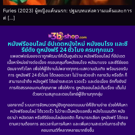
Furies (2023) ผู้หญิงแค้นนรก: ปฐมบทแห่งความแค้นและการ
ต่ […]
หนังฟรีออนไลน์ อัปเดตหนังใหม่ หนังชนโรง และซี
รีย์ดัง ดูหนังฟรี 24 ชั่วโมง ครบทุกแนว
แพลตฟอร์มของเราถูกพัฒนาให้เป็นศูนย์รวม หนังฟรีออนไลน์ ที่อัปเดต
เนื้อหาใหม่อย่างต่อเนื่อง ครอบคลุมทั้งหนังชนโรง หนังมาแรง และซีรีย์ยอด
นิยมจากทั่วโลก เพื่อให้ผู้ใช้งานไม่พลาดทุกกระแสความบันเทิง พร้อมรองรับ
การ ดูหนังฟรี 24 ชั่วโมง ได้ตลอดเวลา ไม่ว่าจะช่วงเช้า กลางวัน หรือดึก ก็
สามารถเข้าถึง หนังดูฟรี ได้อย่างสะดวก รวดเร็ว และต่อเนื่อง อีกทั้งยังมี
การคัดสรรคอนเทนต์คุณภาพ เพื่อให้การ ดูหนังออนไลน์เต็มเรื่อง เต็มไป
ด้วยความสนุกและตอบโจทย์ผู้ใช้งานทุกกลุ่ม
นอกจากนี้ ระบบการจัดหมวดหมู่ยังถูกออกแบบมาให้ใช้งานง่าย ช่วยให้ค้นหา
หนังฟรีออนไลน์ ได้รวดเร็ว ไม่ว่าจะเป็นหนังแอคชั่น หนังโรแมนติก หนัง
ดราม่า หนังตลก หรือซีรีย์ออนไลน์ยอดฮิต ก็สามารถเลือก ดูหนังฟรี ได้ตรง
ตามความต้องการ ลดเวลาในการค้นหา และเพิ่มความสะดวกในการเข้าถึง
คอนเทนต์ที่หลากหลายมากยิ่งขึ้น