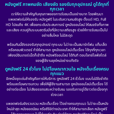
หนังดูฟรี ภาพคมชัด เสียงชัด รองรับทุกอุปกรณ์ ดูได้ทุกที่
ทุกเวลา
เราให้ความสำคัญกับคุณภาพของการรับชมเป็นอย่างมาก โดยพัฒนา
แพลตฟอร์มให้รองรับ หนังดูฟรี ในระดับความคมชัดสูง ตั้งแต่ HD, Full
HD ไปจนถึง 4K เพื่อยกระดับประสบการณ์ ดูหนังออนไลน์ ให้สมจริงทั้งภาพ
และเสียง ควบคู่กับระบบสตรีมมิ่งที่มีความเสถียรสูง ช่วยให้การรับชมเป็นไป
อย่างลื่นไหล ไม่มีสะดุด
พร้อมกันนี้ยังรองรับทุกอุปกรณ์ ทุกระบบ ไม่ว่าจะเป็นสมาร์ทโฟน แท็บเล็ต
หรือคอมพิวเตอร์ ทำให้สามารถ ดูหนังออนไลน์เต็มเรื่อง ได้ทุกที่ทุกเวลา
เพียงมีอินเทอร์เน็ตก็เข้าถึง หนังฟรีออนไลน์ ได้ทันที ตอบโจทย์ไลฟ์สไตล์
ของผู้ใช้งานยุคใหม่อย่างแท้จริง
ดูหนังฟรี 24 ชั่วโมง ไม่มีโฆษณากวนใจ หนังเต็มเรื่องครบ
ทุกแนว
อีกหนึ่งจุดเด่นสำคัญคือการให้บริการ ดูหนังฟรี 24 ชั่วโมง แบบไม่มีข้อจำกัด
พร้อมลดโฆษณารบกวน เพื่อให้ผู้ใช้งานสามารถ ดูหนังออนไลน์เต็มเรื่อง ได้
อย่างต่อเนื่อง ไม่เสียอรรถรสระหว่างรับชม รองรับการดูได้ยาวต่อเนื่องทุก
ช่วงเวลา
แพลตฟอร์มยังรวบรวม หนังเต็มเรื่อง ไว้อย่างครบทุกแนว ไม่ว่าจะเป็นหนัง
ใหม่ล่าสุด หนังยอดนิยม หรือซีรีย์ต่างประเทศ ทำให้สามารถเลือก หนังดูฟรี