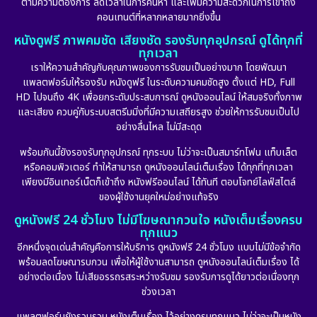
ตามความต้องการ ลดเวลาในการค้นหา และเพิ่มความสะดวกในการเข้าถึง
คอนเทนต์ที่หลากหลายมากยิ่งขึ้น
หนังดูฟรี ภาพคมชัด เสียงชัด รองรับทุกอุปกรณ์ ดูได้ทุกที่
ทุกเวลา
เราให้ความสำคัญกับคุณภาพของการรับชมเป็นอย่างมาก โดยพัฒนา
แพลตฟอร์มให้รองรับ หนังดูฟรี ในระดับความคมชัดสูง ตั้งแต่ HD, Full
HD ไปจนถึง 4K เพื่อยกระดับประสบการณ์ ดูหนังออนไลน์ ให้สมจริงทั้งภาพ
และเสียง ควบคู่กับระบบสตรีมมิ่งที่มีความเสถียรสูง ช่วยให้การรับชมเป็นไป
อย่างลื่นไหล ไม่มีสะดุด
พร้อมกันนี้ยังรองรับทุกอุปกรณ์ ทุกระบบ ไม่ว่าจะเป็นสมาร์ทโฟน แท็บเล็ต
หรือคอมพิวเตอร์ ทำให้สามารถ ดูหนังออนไลน์เต็มเรื่อง ได้ทุกที่ทุกเวลา
เพียงมีอินเทอร์เน็ตก็เข้าถึง หนังฟรีออนไลน์ ได้ทันที ตอบโจทย์ไลฟ์สไตล์
ของผู้ใช้งานยุคใหม่อย่างแท้จริง
ดูหนังฟรี 24 ชั่วโมง ไม่มีโฆษณากวนใจ หนังเต็มเรื่องครบ
ทุกแนว
อีกหนึ่งจุดเด่นสำคัญคือการให้บริการ ดูหนังฟรี 24 ชั่วโมง แบบไม่มีข้อจำกัด
พร้อมลดโฆษณารบกวน เพื่อให้ผู้ใช้งานสามารถ ดูหนังออนไลน์เต็มเรื่อง ได้
อย่างต่อเนื่อง ไม่เสียอรรถรสระหว่างรับชม รองรับการดูได้ยาวต่อเนื่องทุก
ช่วงเวลา
แพลตฟอร์มยังรวบรวม หนังเต็มเรื่อง ไว้อย่างครบทุกแนว ไม่ว่าจะเป็นหนัง