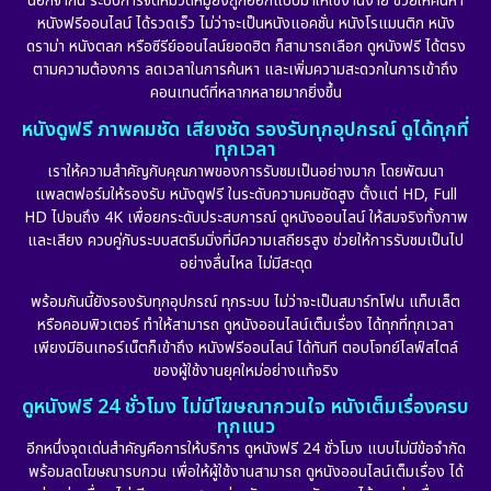
นอกจากนี้ ระบบการจัดหมวดหมู่ยังถูกออกแบบมาให้ใช้งานง่าย ช่วยให้ค้นหา
หนังฟรีออนไลน์ ได้รวดเร็ว ไม่ว่าจะเป็นหนังแอคชั่น หนังโรแมนติก หนัง
ดราม่า หนังตลก หรือซีรีย์ออนไลน์ยอดฮิต ก็สามารถเลือก ดูหนังฟรี ได้ตรง
ตามความต้องการ ลดเวลาในการค้นหา และเพิ่มความสะดวกในการเข้าถึง
คอนเทนต์ที่หลากหลายมากยิ่งขึ้น
หนังดูฟรี ภาพคมชัด เสียงชัด รองรับทุกอุปกรณ์ ดูได้ทุกที่
ทุกเวลา
เราให้ความสำคัญกับคุณภาพของการรับชมเป็นอย่างมาก โดยพัฒนา
แพลตฟอร์มให้รองรับ หนังดูฟรี ในระดับความคมชัดสูง ตั้งแต่ HD, Full
HD ไปจนถึง 4K เพื่อยกระดับประสบการณ์ ดูหนังออนไลน์ ให้สมจริงทั้งภาพ
และเสียง ควบคู่กับระบบสตรีมมิ่งที่มีความเสถียรสูง ช่วยให้การรับชมเป็นไป
อย่างลื่นไหล ไม่มีสะดุด
พร้อมกันนี้ยังรองรับทุกอุปกรณ์ ทุกระบบ ไม่ว่าจะเป็นสมาร์ทโฟน แท็บเล็ต
หรือคอมพิวเตอร์ ทำให้สามารถ ดูหนังออนไลน์เต็มเรื่อง ได้ทุกที่ทุกเวลา
เพียงมีอินเทอร์เน็ตก็เข้าถึง หนังฟรีออนไลน์ ได้ทันที ตอบโจทย์ไลฟ์สไตล์
ของผู้ใช้งานยุคใหม่อย่างแท้จริง
ดูหนังฟรี 24 ชั่วโมง ไม่มีโฆษณากวนใจ หนังเต็มเรื่องครบ
ทุกแนว
อีกหนึ่งจุดเด่นสำคัญคือการให้บริการ ดูหนังฟรี 24 ชั่วโมง แบบไม่มีข้อจำกัด
พร้อมลดโฆษณารบกวน เพื่อให้ผู้ใช้งานสามารถ ดูหนังออนไลน์เต็มเรื่อง ได้