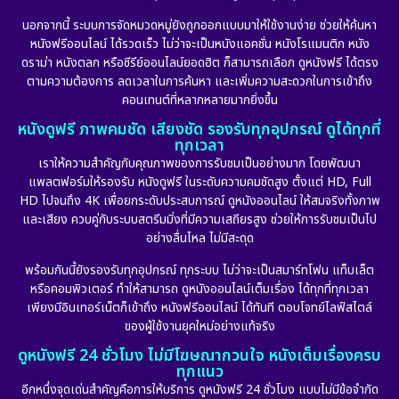
นอกจากนี้ ระบบการจัดหมวดหมู่ยังถูกออกแบบมาให้ใช้งานง่าย ช่วยให้ค้นหา
หนังฟรีออนไลน์ ได้รวดเร็ว ไม่ว่าจะเป็นหนังแอคชั่น หนังโรแมนติก หนัง
ดราม่า หนังตลก หรือซีรีย์ออนไลน์ยอดฮิต ก็สามารถเลือก ดูหนังฟรี ได้ตรง
ตามความต้องการ ลดเวลาในการค้นหา และเพิ่มความสะดวกในการเข้าถึง
คอนเทนต์ที่หลากหลายมากยิ่งขึ้น
หนังดูฟรี ภาพคมชัด เสียงชัด รองรับทุกอุปกรณ์ ดูได้ทุกที่
ทุกเวลา
เราให้ความสำคัญกับคุณภาพของการรับชมเป็นอย่างมาก โดยพัฒนา
แพลตฟอร์มให้รองรับ หนังดูฟรี ในระดับความคมชัดสูง ตั้งแต่ HD, Full
HD ไปจนถึง 4K เพื่อยกระดับประสบการณ์ ดูหนังออนไลน์ ให้สมจริงทั้งภาพ
และเสียง ควบคู่กับระบบสตรีมมิ่งที่มีความเสถียรสูง ช่วยให้การรับชมเป็นไป
อย่างลื่นไหล ไม่มีสะดุด
พร้อมกันนี้ยังรองรับทุกอุปกรณ์ ทุกระบบ ไม่ว่าจะเป็นสมาร์ทโฟน แท็บเล็ต
หรือคอมพิวเตอร์ ทำให้สามารถ ดูหนังออนไลน์เต็มเรื่อง ได้ทุกที่ทุกเวลา
เพียงมีอินเทอร์เน็ตก็เข้าถึง หนังฟรีออนไลน์ ได้ทันที ตอบโจทย์ไลฟ์สไตล์
ของผู้ใช้งานยุคใหม่อย่างแท้จริง
ดูหนังฟรี 24 ชั่วโมง ไม่มีโฆษณากวนใจ หนังเต็มเรื่องครบ
ทุกแนว
อีกหนึ่งจุดเด่นสำคัญคือการให้บริการ ดูหนังฟรี 24 ชั่วโมง แบบไม่มีข้อจำกัด