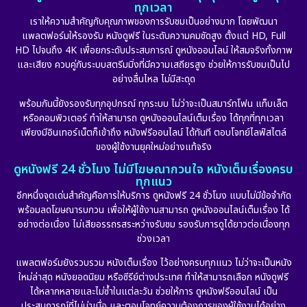
ทุกเวลา
เราให้ความสำคัญกับคุณภาพของการรับชมเป็นอย่างมาก โดยพัฒนา
แพลตฟอร์มให้รองรับ หนังดูฟรี ในระดับความคมชัดสูง ตั้งแต่ HD, Full
HD ไปจนถึง 4K เพื่อยกระดับประสบการณ์ ดูหนังออนไลน์ ให้สมจริงทั้งภาพ
และเสียง ควบคู่กับระบบสตรีมมิ่งที่มีความเสถียรสูง ช่วยให้การรับชมเป็นไป
อย่างลื่นไหล ไม่มีสะดุด
พร้อมกันนี้ยังรองรับทุกอุปกรณ์ ทุกระบบ ไม่ว่าจะเป็นสมาร์ทโฟน แท็บเล็ต
หรือคอมพิวเตอร์ ทำให้สามารถ ดูหนังออนไลน์เต็มเรื่อง ได้ทุกที่ทุกเวลา
เพียงมีอินเทอร์เน็ตก็เข้าถึง หนังฟรีออนไลน์ ได้ทันที ตอบโจทย์ไลฟ์สไตล์
ของผู้ใช้งานยุคใหม่อย่างแท้จริง
ดูหนังฟรี 24 ชั่วโมง ไม่มีโฆษณากวนใจ หนังเต็มเรื่องครบ
ทุกแนว
อีกหนึ่งจุดเด่นสำคัญคือการให้บริการ ดูหนังฟรี 24 ชั่วโมง แบบไม่มีข้อจำกัด
พร้อมลดโฆษณารบกวน เพื่อให้ผู้ใช้งานสามารถ ดูหนังออนไลน์เต็มเรื่อง ได้
อย่างต่อเนื่อง ไม่เสียอรรถรสระหว่างรับชม รองรับการดูได้ยาวต่อเนื่องทุก
ช่วงเวลา
แพลตฟอร์มยังรวบรวม หนังเต็มเรื่อง ไว้อย่างครบทุกแนว ไม่ว่าจะเป็นหนัง
ใหม่ล่าสุด หนังยอดนิยม หรือซีรีย์ต่างประเทศ ทำให้สามารถเลือก หนังดูฟรี
ได้หลากหลายและไม่ซ้ำในแต่ละวัน ช่วยให้การ ดูหนังฟรีออนไลน์ เป็น
ประสบการณ์ที่ไม่น่าเบื่อ และตอบโจทย์ความต้องการของผู้ใช้งานได้อย่าง