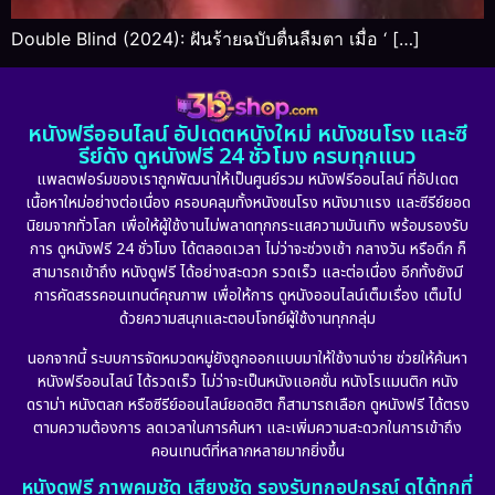
Double Blind (2024): ฝันร้ายฉบับตื่นลืมตา เมื่อ ‘ […]
หนังฟรีออนไลน์ อัปเดตหนังใหม่ หนังชนโรง และซี
รีย์ดัง ดูหนังฟรี 24 ชั่วโมง ครบทุกแนว
แพลตฟอร์มของเราถูกพัฒนาให้เป็นศูนย์รวม หนังฟรีออนไลน์ ที่อัปเดต
เนื้อหาใหม่อย่างต่อเนื่อง ครอบคลุมทั้งหนังชนโรง หนังมาแรง และซีรีย์ยอด
นิยมจากทั่วโลก เพื่อให้ผู้ใช้งานไม่พลาดทุกกระแสความบันเทิง พร้อมรองรับ
การ ดูหนังฟรี 24 ชั่วโมง ได้ตลอดเวลา ไม่ว่าจะช่วงเช้า กลางวัน หรือดึก ก็
สามารถเข้าถึง หนังดูฟรี ได้อย่างสะดวก รวดเร็ว และต่อเนื่อง อีกทั้งยังมี
การคัดสรรคอนเทนต์คุณภาพ เพื่อให้การ ดูหนังออนไลน์เต็มเรื่อง เต็มไป
ด้วยความสนุกและตอบโจทย์ผู้ใช้งานทุกกลุ่ม
นอกจากนี้ ระบบการจัดหมวดหมู่ยังถูกออกแบบมาให้ใช้งานง่าย ช่วยให้ค้นหา
หนังฟรีออนไลน์ ได้รวดเร็ว ไม่ว่าจะเป็นหนังแอคชั่น หนังโรแมนติก หนัง
ดราม่า หนังตลก หรือซีรีย์ออนไลน์ยอดฮิต ก็สามารถเลือก ดูหนังฟรี ได้ตรง
ตามความต้องการ ลดเวลาในการค้นหา และเพิ่มความสะดวกในการเข้าถึง
คอนเทนต์ที่หลากหลายมากยิ่งขึ้น
หนังดูฟรี ภาพคมชัด เสียงชัด รองรับทุกอุปกรณ์ ดูได้ทุกที่