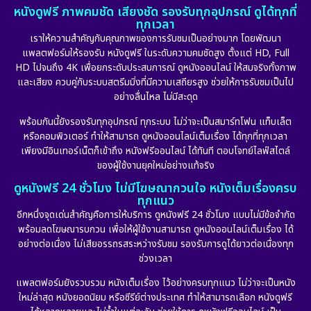
หนังดูฟรี ภาพคมชัด เสียงชัด รองรับทุกอุปกรณ์ ดูได้ทุกที่
ทุกเวลา
เราให้ความสำคัญกับคุณภาพของการรับชมเป็นอย่างมาก โดยพัฒนา
แพลตฟอร์มให้รองรับ หนังดูฟรี ในระดับความคมชัดสูง ตั้งแต่ HD, Full
HD ไปจนถึง 4K เพื่อยกระดับประสบการณ์ ดูหนังออนไลน์ ให้สมจริงทั้งภาพ
และเสียง ควบคู่กับระบบสตรีมมิ่งที่มีความเสถียรสูง ช่วยให้การรับชมเป็นไป
อย่างลื่นไหล ไม่มีสะดุด
พร้อมกันนี้ยังรองรับทุกอุปกรณ์ ทุกระบบ ไม่ว่าจะเป็นสมาร์ทโฟน แท็บเล็ต
หรือคอมพิวเตอร์ ทำให้สามารถ ดูหนังออนไลน์เต็มเรื่อง ได้ทุกที่ทุกเวลา
เพียงมีอินเทอร์เน็ตก็เข้าถึง หนังฟรีออนไลน์ ได้ทันที ตอบโจทย์ไลฟ์สไตล์
ของผู้ใช้งานยุคใหม่อย่างแท้จริง
ดูหนังฟรี 24 ชั่วโมง ไม่มีโฆษณากวนใจ หนังเต็มเรื่องครบ
ทุกแนว
อีกหนึ่งจุดเด่นสำคัญคือการให้บริการ ดูหนังฟรี 24 ชั่วโมง แบบไม่มีข้อจำกัด
พร้อมลดโฆษณารบกวน เพื่อให้ผู้ใช้งานสามารถ ดูหนังออนไลน์เต็มเรื่อง ได้
อย่างต่อเนื่อง ไม่เสียอรรถรสระหว่างรับชม รองรับการดูได้ยาวต่อเนื่องทุก
ช่วงเวลา
แพลตฟอร์มยังรวบรวม หนังเต็มเรื่อง ไว้อย่างครบทุกแนว ไม่ว่าจะเป็นหนัง
ใหม่ล่าสุด หนังยอดนิยม หรือซีรีย์ต่างประเทศ ทำให้สามารถเลือก หนังดูฟรี