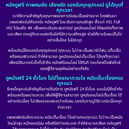
หนังดูฟรี ภาพคมชัด เสียงชัด รองรับทุกอุปกรณ์ ดูได้ทุกที่
ทุกเวลา
เราให้ความสำคัญกับคุณภาพของการรับชมเป็นอย่างมาก โดยพัฒนา
แพลตฟอร์มให้รองรับ หนังดูฟรี ในระดับความคมชัดสูง ตั้งแต่ HD, Full
HD ไปจนถึง 4K เพื่อยกระดับประสบการณ์ ดูหนังออนไลน์ ให้สมจริงทั้งภาพ
และเสียง ควบคู่กับระบบสตรีมมิ่งที่มีความเสถียรสูง ช่วยให้การรับชมเป็นไป
อย่างลื่นไหล ไม่มีสะดุด
พร้อมกันนี้ยังรองรับทุกอุปกรณ์ ทุกระบบ ไม่ว่าจะเป็นสมาร์ทโฟน แท็บเล็ต
หรือคอมพิวเตอร์ ทำให้สามารถ ดูหนังออนไลน์เต็มเรื่อง ได้ทุกที่ทุกเวลา
เพียงมีอินเทอร์เน็ตก็เข้าถึง หนังฟรีออนไลน์ ได้ทันที ตอบโจทย์ไลฟ์สไตล์
ของผู้ใช้งานยุคใหม่อย่างแท้จริง
ดูหนังฟรี 24 ชั่วโมง ไม่มีโฆษณากวนใจ หนังเต็มเรื่องครบ
ทุกแนว
อีกหนึ่งจุดเด่นสำคัญคือการให้บริการ ดูหนังฟรี 24 ชั่วโมง แบบไม่มีข้อจำกัด
พร้อมลดโฆษณารบกวน เพื่อให้ผู้ใช้งานสามารถ ดูหนังออนไลน์เต็มเรื่อง ได้
อย่างต่อเนื่อง ไม่เสียอรรถรสระหว่างรับชม รองรับการดูได้ยาวต่อเนื่องทุก
ช่วงเวลา
แพลตฟอร์มยังรวบรวม หนังเต็มเรื่อง ไว้อย่างครบทุกแนว ไม่ว่าจะเป็นหนัง
ใหม่ล่าสุด หนังยอดนิยม หรือซีรีย์ต่างประเทศ ทำให้สามารถเลือก หนังดูฟรี