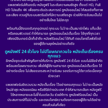
แพลตฟอร์มให้รองรับ หนังดูฟรี ในระดับความคมชัดสูง ตั้งแต่ HD, Full
HD ไปจนถึง 4K เพื่อยกระดับประสบการณ์ ดูหนังออนไลน์ ให้สมจริงทั้งภาพ
และเสียง ควบคู่กับระบบสตรีมมิ่งที่มีความเสถียรสูง ช่วยให้การรับชมเป็นไป
อย่างลื่นไหล ไม่มีสะดุด
พร้อมกันนี้ยังรองรับทุกอุปกรณ์ ทุกระบบ ไม่ว่าจะเป็นสมาร์ทโฟน แท็บเล็ต
หรือคอมพิวเตอร์ ทำให้สามารถ ดูหนังออนไลน์เต็มเรื่อง ได้ทุกที่ทุกเวลา
เพียงมีอินเทอร์เน็ตก็เข้าถึง หนังฟรีออนไลน์ ได้ทันที ตอบโจทย์ไลฟ์สไตล์
ของผู้ใช้งานยุคใหม่อย่างแท้จริง
ดูหนังฟรี 24 ชั่วโมง ไม่มีโฆษณากวนใจ หนังเต็มเรื่องครบ
ทุกแนว
อีกหนึ่งจุดเด่นสำคัญคือการให้บริการ ดูหนังฟรี 24 ชั่วโมง แบบไม่มีข้อจำกัด
พร้อมลดโฆษณารบกวน เพื่อให้ผู้ใช้งานสามารถ ดูหนังออนไลน์เต็มเรื่อง ได้
อย่างต่อเนื่อง ไม่เสียอรรถรสระหว่างรับชม รองรับการดูได้ยาวต่อเนื่องทุก
ช่วงเวลา
แพลตฟอร์มยังรวบรวม หนังเต็มเรื่อง ไว้อย่างครบทุกแนว ไม่ว่าจะเป็นหนัง
ใหม่ล่าสุด หนังยอดนิยม หรือซีรีย์ต่างประเทศ ทำให้สามารถเลือก หนังดูฟรี
ได้หลากหลายและไม่ซ้ำในแต่ละวัน ช่วยให้การ ดูหนังฟรีออนไลน์ เป็น
ประสบการณ์ที่ไม่น่าเบื่อ และตอบโจทย์ความต้องการของผู้ใช้งานได้อย่าง
ครบถ้วนในที่เดียว