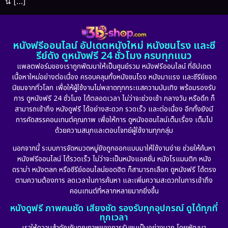
นั […]
หนังฟรีออนไลน์ อัปเดตหนังใหม่ หนังชนโรง และซี
รีย์ดัง ดูหนังฟรี 24 ชั่วโมง ครบทุกแนว
แพลตฟอร์มของเราถูกพัฒนาให้เป็นศูนย์รวม หนังฟรีออนไลน์ ที่อัปเดต
เนื้อหาใหม่อย่างต่อเนื่อง ครอบคลุมทั้งหนังชนโรง หนังมาแรง และซีรีย์ยอด
นิยมจากทั่วโลก เพื่อให้ผู้ใช้งานไม่พลาดทุกกระแสความบันเทิง พร้อมรองรับ
การ ดูหนังฟรี 24 ชั่วโมง ได้ตลอดเวลา ไม่ว่าจะช่วงเช้า กลางวัน หรือดึก ก็
สามารถเข้าถึง หนังดูฟรี ได้อย่างสะดวก รวดเร็ว และต่อเนื่อง อีกทั้งยังมี
การคัดสรรคอนเทนต์คุณภาพ เพื่อให้การ ดูหนังออนไลน์เต็มเรื่อง เต็มไป
ด้วยความสนุกและตอบโจทย์ผู้ใช้งานทุกกลุ่ม
นอกจากนี้ ระบบการจัดหมวดหมู่ยังถูกออกแบบมาให้ใช้งานง่าย ช่วยให้ค้นหา
หนังฟรีออนไลน์ ได้รวดเร็ว ไม่ว่าจะเป็นหนังแอคชั่น หนังโรแมนติก หนัง
ดราม่า หนังตลก หรือซีรีย์ออนไลน์ยอดฮิต ก็สามารถเลือก ดูหนังฟรี ได้ตรง
ตามความต้องการ ลดเวลาในการค้นหา และเพิ่มความสะดวกในการเข้าถึง
คอนเทนต์ที่หลากหลายมากยิ่งขึ้น
หนังดูฟรี ภาพคมชัด เสียงชัด รองรับทุกอุปกรณ์ ดูได้ทุกที่
ทุกเวลา
เราให้ความสำคัญกับคุณภาพของการรับชมเป็นอย่างมาก โดยพัฒนา