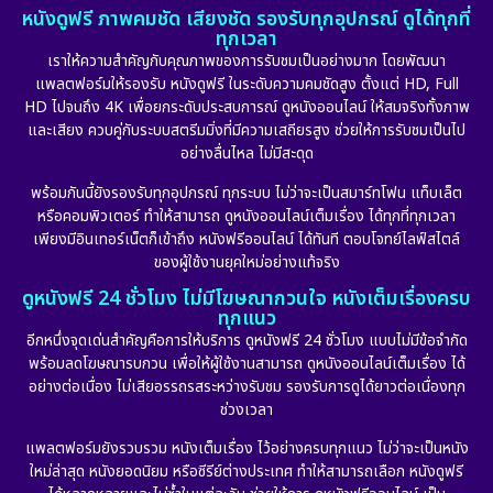
หนังดูฟรี ภาพคมชัด เสียงชัด รองรับทุกอุปกรณ์ ดูได้ทุกที่
ทุกเวลา
เราให้ความสำคัญกับคุณภาพของการรับชมเป็นอย่างมาก โดยพัฒนา
แพลตฟอร์มให้รองรับ หนังดูฟรี ในระดับความคมชัดสูง ตั้งแต่ HD, Full
HD ไปจนถึง 4K เพื่อยกระดับประสบการณ์ ดูหนังออนไลน์ ให้สมจริงทั้งภาพ
และเสียง ควบคู่กับระบบสตรีมมิ่งที่มีความเสถียรสูง ช่วยให้การรับชมเป็นไป
อย่างลื่นไหล ไม่มีสะดุด
พร้อมกันนี้ยังรองรับทุกอุปกรณ์ ทุกระบบ ไม่ว่าจะเป็นสมาร์ทโฟน แท็บเล็ต
หรือคอมพิวเตอร์ ทำให้สามารถ ดูหนังออนไลน์เต็มเรื่อง ได้ทุกที่ทุกเวลา
เพียงมีอินเทอร์เน็ตก็เข้าถึง หนังฟรีออนไลน์ ได้ทันที ตอบโจทย์ไลฟ์สไตล์
ของผู้ใช้งานยุคใหม่อย่างแท้จริง
ดูหนังฟรี 24 ชั่วโมง ไม่มีโฆษณากวนใจ หนังเต็มเรื่องครบ
ทุกแนว
อีกหนึ่งจุดเด่นสำคัญคือการให้บริการ ดูหนังฟรี 24 ชั่วโมง แบบไม่มีข้อจำกัด
พร้อมลดโฆษณารบกวน เพื่อให้ผู้ใช้งานสามารถ ดูหนังออนไลน์เต็มเรื่อง ได้
อย่างต่อเนื่อง ไม่เสียอรรถรสระหว่างรับชม รองรับการดูได้ยาวต่อเนื่องทุก
ช่วงเวลา
แพลตฟอร์มยังรวบรวม หนังเต็มเรื่อง ไว้อย่างครบทุกแนว ไม่ว่าจะเป็นหนัง
ใหม่ล่าสุด หนังยอดนิยม หรือซีรีย์ต่างประเทศ ทำให้สามารถเลือก หนังดูฟรี