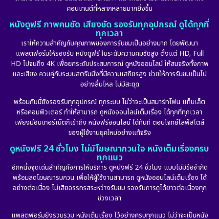
คอนเทนต์ที่หลากหลายมากยิ่งขึ้น
หนังดูฟรี ภาพคมชัด เสียงชัด รองรับทุกอุปกรณ์ ดูได้ทุกที่
ทุกเวลา
เราให้ความสำคัญกับคุณภาพของการรับชมเป็นอย่างมาก โดยพัฒนา
แพลตฟอร์มให้รองรับ หนังดูฟรี ในระดับความคมชัดสูง ตั้งแต่ HD, Full
HD ไปจนถึง 4K เพื่อยกระดับประสบการณ์ ดูหนังออนไลน์ ให้สมจริงทั้งภาพ
และเสียง ควบคู่กับระบบสตรีมมิ่งที่มีความเสถียรสูง ช่วยให้การรับชมเป็นไป
อย่างลื่นไหล ไม่มีสะดุด
พร้อมกันนี้ยังรองรับทุกอุปกรณ์ ทุกระบบ ไม่ว่าจะเป็นสมาร์ทโฟน แท็บเล็ต
หรือคอมพิวเตอร์ ทำให้สามารถ ดูหนังออนไลน์เต็มเรื่อง ได้ทุกที่ทุกเวลา
เพียงมีอินเทอร์เน็ตก็เข้าถึง หนังฟรีออนไลน์ ได้ทันที ตอบโจทย์ไลฟ์สไตล์
ของผู้ใช้งานยุคใหม่อย่างแท้จริง
ดูหนังฟรี 24 ชั่วโมง ไม่มีโฆษณากวนใจ หนังเต็มเรื่องครบ
ทุกแนว
อีกหนึ่งจุดเด่นสำคัญคือการให้บริการ ดูหนังฟรี 24 ชั่วโมง แบบไม่มีข้อจำกัด
พร้อมลดโฆษณารบกวน เพื่อให้ผู้ใช้งานสามารถ ดูหนังออนไลน์เต็มเรื่อง ได้
อย่างต่อเนื่อง ไม่เสียอรรถรสระหว่างรับชม รองรับการดูได้ยาวต่อเนื่องทุก
ช่วงเวลา
แพลตฟอร์มยังรวบรวม หนังเต็มเรื่อง ไว้อย่างครบทุกแนว ไม่ว่าจะเป็นหนัง