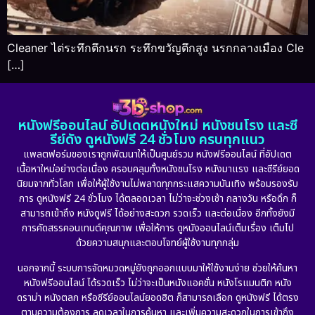
Cleaner ไต่ระทึกตึกนรก ระทึกขวัญตึกสูง นรกกลางเมือง Cle
[…]
หนังฟรีออนไลน์ อัปเดตหนังใหม่ หนังชนโรง และซี
รีย์ดัง ดูหนังฟรี 24 ชั่วโมง ครบทุกแนว
แพลตฟอร์มของเราถูกพัฒนาให้เป็นศูนย์รวม หนังฟรีออนไลน์ ที่อัปเดต
เนื้อหาใหม่อย่างต่อเนื่อง ครอบคลุมทั้งหนังชนโรง หนังมาแรง และซีรีย์ยอด
นิยมจากทั่วโลก เพื่อให้ผู้ใช้งานไม่พลาดทุกกระแสความบันเทิง พร้อมรองรับ
การ ดูหนังฟรี 24 ชั่วโมง ได้ตลอดเวลา ไม่ว่าจะช่วงเช้า กลางวัน หรือดึก ก็
สามารถเข้าถึง หนังดูฟรี ได้อย่างสะดวก รวดเร็ว และต่อเนื่อง อีกทั้งยังมี
การคัดสรรคอนเทนต์คุณภาพ เพื่อให้การ ดูหนังออนไลน์เต็มเรื่อง เต็มไป
ด้วยความสนุกและตอบโจทย์ผู้ใช้งานทุกกลุ่ม
นอกจากนี้ ระบบการจัดหมวดหมู่ยังถูกออกแบบมาให้ใช้งานง่าย ช่วยให้ค้นหา
หนังฟรีออนไลน์ ได้รวดเร็ว ไม่ว่าจะเป็นหนังแอคชั่น หนังโรแมนติก หนัง
ดราม่า หนังตลก หรือซีรีย์ออนไลน์ยอดฮิต ก็สามารถเลือก ดูหนังฟรี ได้ตรง
ตามความต้องการ ลดเวลาในการค้นหา และเพิ่มความสะดวกในการเข้าถึง