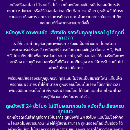
หนังฟรีออนไลน์ ได้รวดเร็ว ไม่ว่าจะเป็นหนังแอคชั่น หนังโรแมนติก หนัง
ดราม่า หนังตลก หรือซีรีย์ออนไลน์ยอดฮิต ก็สามารถเลือก ดูหนังฟรี ได้ตรง
ตามความต้องการ ลดเวลาในการค้นหา และเพิ่มความสะดวกในการเข้าถึง
คอนเทนต์ที่หลากหลายมากยิ่งขึ้น
หนังดูฟรี ภาพคมชัด เสียงชัด รองรับทุกอุปกรณ์ ดูได้ทุกที่
ทุกเวลา
เราให้ความสำคัญกับคุณภาพของการรับชมเป็นอย่างมาก โดยพัฒนา
แพลตฟอร์มให้รองรับ หนังดูฟรี ในระดับความคมชัดสูง ตั้งแต่ HD, Full
HD ไปจนถึง 4K เพื่อยกระดับประสบการณ์ ดูหนังออนไลน์ ให้สมจริงทั้งภาพ
และเสียง ควบคู่กับระบบสตรีมมิ่งที่มีความเสถียรสูง ช่วยให้การรับชมเป็นไป
อย่างลื่นไหล ไม่มีสะดุด
พร้อมกันนี้ยังรองรับทุกอุปกรณ์ ทุกระบบ ไม่ว่าจะเป็นสมาร์ทโฟน แท็บเล็ต
หรือคอมพิวเตอร์ ทำให้สามารถ ดูหนังออนไลน์เต็มเรื่อง ได้ทุกที่ทุกเวลา
เพียงมีอินเทอร์เน็ตก็เข้าถึง หนังฟรีออนไลน์ ได้ทันที ตอบโจทย์ไลฟ์สไตล์
ของผู้ใช้งานยุคใหม่อย่างแท้จริง
ดูหนังฟรี 24 ชั่วโมง ไม่มีโฆษณากวนใจ หนังเต็มเรื่องครบ
ทุกแนว
อีกหนึ่งจุดเด่นสำคัญคือการให้บริการ ดูหนังฟรี 24 ชั่วโมง แบบไม่มีข้อจำกัด
พร้อมลดโฆษณารบกวน เพื่อให้ผู้ใช้งานสามารถ ดูหนังออนไลน์เต็มเรื่อง ได้
อย่างต่อเนื่อง ไม่เสียอรรถรสระหว่างรับชม รองรับการดูได้ยาวต่อเนื่องทุก