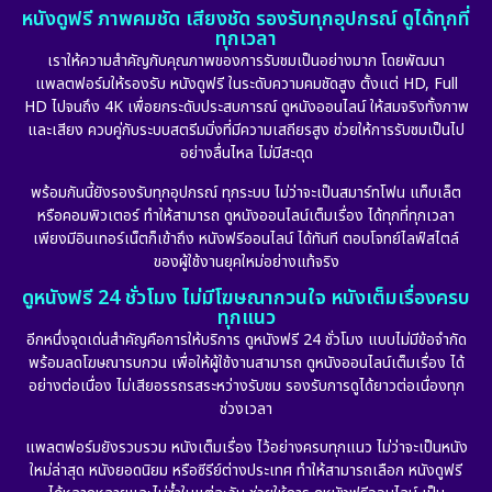
หนังดูฟรี ภาพคมชัด เสียงชัด รองรับทุกอุปกรณ์ ดูได้ทุกที่
ทุกเวลา
เราให้ความสำคัญกับคุณภาพของการรับชมเป็นอย่างมาก โดยพัฒนา
แพลตฟอร์มให้รองรับ หนังดูฟรี ในระดับความคมชัดสูง ตั้งแต่ HD, Full
HD ไปจนถึง 4K เพื่อยกระดับประสบการณ์ ดูหนังออนไลน์ ให้สมจริงทั้งภาพ
และเสียง ควบคู่กับระบบสตรีมมิ่งที่มีความเสถียรสูง ช่วยให้การรับชมเป็นไป
อย่างลื่นไหล ไม่มีสะดุด
พร้อมกันนี้ยังรองรับทุกอุปกรณ์ ทุกระบบ ไม่ว่าจะเป็นสมาร์ทโฟน แท็บเล็ต
หรือคอมพิวเตอร์ ทำให้สามารถ ดูหนังออนไลน์เต็มเรื่อง ได้ทุกที่ทุกเวลา
เพียงมีอินเทอร์เน็ตก็เข้าถึง หนังฟรีออนไลน์ ได้ทันที ตอบโจทย์ไลฟ์สไตล์
ของผู้ใช้งานยุคใหม่อย่างแท้จริง
ดูหนังฟรี 24 ชั่วโมง ไม่มีโฆษณากวนใจ หนังเต็มเรื่องครบ
ทุกแนว
อีกหนึ่งจุดเด่นสำคัญคือการให้บริการ ดูหนังฟรี 24 ชั่วโมง แบบไม่มีข้อจำกัด
พร้อมลดโฆษณารบกวน เพื่อให้ผู้ใช้งานสามารถ ดูหนังออนไลน์เต็มเรื่อง ได้
อย่างต่อเนื่อง ไม่เสียอรรถรสระหว่างรับชม รองรับการดูได้ยาวต่อเนื่องทุก
ช่วงเวลา
แพลตฟอร์มยังรวบรวม หนังเต็มเรื่อง ไว้อย่างครบทุกแนว ไม่ว่าจะเป็นหนัง
ใหม่ล่าสุด หนังยอดนิยม หรือซีรีย์ต่างประเทศ ทำให้สามารถเลือก หนังดูฟรี