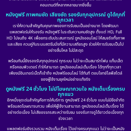
คอนเทนต์ที่หลากหลายมากยิ่งขึ้น
หนังดูฟรี ภาพคมชัด เสียงชัด รองรับทุกอุปกรณ์ ดูได้ทุกที่
ทุกเวลา
เราให้ความสำคัญกับคุณภาพของการรับชมเป็นอย่างมาก โดยพัฒนา
แพลตฟอร์มให้รองรับ หนังดูฟรี ในระดับความคมชัดสูง ตั้งแต่ HD, Full
HD ไปจนถึง 4K เพื่อยกระดับประสบการณ์ ดูหนังออนไลน์ ให้สมจริงทั้งภาพ
และเสียง ควบคู่กับระบบสตรีมมิ่งที่มีความเสถียรสูง ช่วยให้การรับชมเป็นไป
อย่างลื่นไหล ไม่มีสะดุด
พร้อมกันนี้ยังรองรับทุกอุปกรณ์ ทุกระบบ ไม่ว่าจะเป็นสมาร์ทโฟน แท็บเล็ต
หรือคอมพิวเตอร์ ทำให้สามารถ ดูหนังออนไลน์เต็มเรื่อง ได้ทุกที่ทุกเวลา
เพียงมีอินเทอร์เน็ตก็เข้าถึง หนังฟรีออนไลน์ ได้ทันที ตอบโจทย์ไลฟ์สไตล์
ของผู้ใช้งานยุคใหม่อย่างแท้จริง
ดูหนังฟรี 24 ชั่วโมง ไม่มีโฆษณากวนใจ หนังเต็มเรื่องครบ
ทุกแนว
อีกหนึ่งจุดเด่นสำคัญคือการให้บริการ ดูหนังฟรี 24 ชั่วโมง แบบไม่มีข้อจำกัด
พร้อมลดโฆษณารบกวน เพื่อให้ผู้ใช้งานสามารถ ดูหนังออนไลน์เต็มเรื่อง ได้
อย่างต่อเนื่อง ไม่เสียอรรถรสระหว่างรับชม รองรับการดูได้ยาวต่อเนื่องทุก
ช่วงเวลา
แพลตฟอร์มยังรวบรวม หนังเต็มเรื่อง ไว้อย่างครบทุกแนว ไม่ว่าจะเป็นหนัง