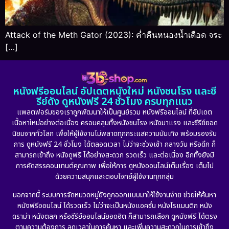
Attack of the Meth Gator (2023): ค่ำคืนหนองน้ำเดือด จระ
[…]
หนังฟรีออนไลน์ อัปเดตหนังใหม่ หนังชนโรง และซี
รีย์ดัง ดูหนังฟรี 24 ชั่วโมง ครบทุกแนว
แพลตฟอร์มของเราถูกพัฒนาให้เป็นศูนย์รวม หนังฟรีออนไลน์ ที่อัปเดต
เนื้อหาใหม่อย่างต่อเนื่อง ครอบคลุมทั้งหนังชนโรง หนังมาแรง และซีรีย์ยอด
นิยมจากทั่วโลก เพื่อให้ผู้ใช้งานไม่พลาดทุกกระแสความบันเทิง พร้อมรองรับ
การ ดูหนังฟรี 24 ชั่วโมง ได้ตลอดเวลา ไม่ว่าจะช่วงเช้า กลางวัน หรือดึก ก็
สามารถเข้าถึง หนังดูฟรี ได้อย่างสะดวก รวดเร็ว และต่อเนื่อง อีกทั้งยังมี
การคัดสรรคอนเทนต์คุณภาพ เพื่อให้การ ดูหนังออนไลน์เต็มเรื่อง เต็มไป
ด้วยความสนุกและตอบโจทย์ผู้ใช้งานทุกกลุ่ม
นอกจากนี้ ระบบการจัดหมวดหมู่ยังถูกออกแบบมาให้ใช้งานง่าย ช่วยให้ค้นหา
หนังฟรีออนไลน์ ได้รวดเร็ว ไม่ว่าจะเป็นหนังแอคชั่น หนังโรแมนติก หนัง
ดราม่า หนังตลก หรือซีรีย์ออนไลน์ยอดฮิต ก็สามารถเลือก ดูหนังฟรี ได้ตรง
ตามความต้องการ ลดเวลาในการค้นหา และเพิ่มความสะดวกในการเข้าถึง