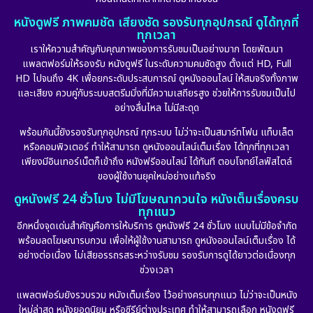
หนังดูฟรี ภาพคมชัด เสียงชัด รองรับทุกอุปกรณ์ ดูได้ทุกที่
ทุกเวลา
เราให้ความสำคัญกับคุณภาพของการรับชมเป็นอย่างมาก โดยพัฒนา
แพลตฟอร์มให้รองรับ หนังดูฟรี ในระดับความคมชัดสูง ตั้งแต่ HD, Full
HD ไปจนถึง 4K เพื่อยกระดับประสบการณ์ ดูหนังออนไลน์ ให้สมจริงทั้งภาพ
และเสียง ควบคู่กับระบบสตรีมมิ่งที่มีความเสถียรสูง ช่วยให้การรับชมเป็นไป
อย่างลื่นไหล ไม่มีสะดุด
พร้อมกันนี้ยังรองรับทุกอุปกรณ์ ทุกระบบ ไม่ว่าจะเป็นสมาร์ทโฟน แท็บเล็ต
หรือคอมพิวเตอร์ ทำให้สามารถ ดูหนังออนไลน์เต็มเรื่อง ได้ทุกที่ทุกเวลา
เพียงมีอินเทอร์เน็ตก็เข้าถึง หนังฟรีออนไลน์ ได้ทันที ตอบโจทย์ไลฟ์สไตล์
ของผู้ใช้งานยุคใหม่อย่างแท้จริง
ดูหนังฟรี 24 ชั่วโมง ไม่มีโฆษณากวนใจ หนังเต็มเรื่องครบ
ทุกแนว
อีกหนึ่งจุดเด่นสำคัญคือการให้บริการ ดูหนังฟรี 24 ชั่วโมง แบบไม่มีข้อจำกัด
พร้อมลดโฆษณารบกวน เพื่อให้ผู้ใช้งานสามารถ ดูหนังออนไลน์เต็มเรื่อง ได้
อย่างต่อเนื่อง ไม่เสียอรรถรสระหว่างรับชม รองรับการดูได้ยาวต่อเนื่องทุก
ช่วงเวลา
แพลตฟอร์มยังรวบรวม หนังเต็มเรื่อง ไว้อย่างครบทุกแนว ไม่ว่าจะเป็นหนัง
ใหม่ล่าสุด หนังยอดนิยม หรือซีรีย์ต่างประเทศ ทำให้สามารถเลือก หนังดูฟรี