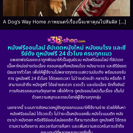
A Dog’s Way Home ภาพยนตร์เรื่องนี้จะพาคุณไปสัมผัส […]
หนังฟรีออนไลน์ อัปเดตหนังใหม่ หนังชนโรง และซี
รีย์ดัง ดูหนังฟรี 24 ชั่วโมง ครบทุกแนว
แพลตฟอร์มของเราถูกพัฒนาให้เป็นศูนย์รวม หนังฟรีออนไลน์ ที่อัปเดต
เนื้อหาใหม่อย่างต่อเนื่อง ครอบคลุมทั้งหนังชนโรง หนังมาแรง และซีรีย์ยอด
นิยมจากทั่วโลก เพื่อให้ผู้ใช้งานไม่พลาดทุกกระแสความบันเทิง พร้อมรองรับ
การ ดูหนังฟรี 24 ชั่วโมง ได้ตลอดเวลา ไม่ว่าจะช่วงเช้า กลางวัน หรือดึก ก็
สามารถเข้าถึง หนังดูฟรี ได้อย่างสะดวก รวดเร็ว และต่อเนื่อง อีกทั้งยังมี
การคัดสรรคอนเทนต์คุณภาพ เพื่อให้การ ดูหนังออนไลน์เต็มเรื่อง เต็มไป
ด้วยความสนุกและตอบโจทย์ผู้ใช้งานทุกกลุ่ม
นอกจากนี้ ระบบการจัดหมวดหมู่ยังถูกออกแบบมาให้ใช้งานง่าย ช่วยให้ค้นหา
หนังฟรีออนไลน์ ได้รวดเร็ว ไม่ว่าจะเป็นหนังแอคชั่น หนังโรแมนติก หนัง
ดราม่า หนังตลก หรือซีรีย์ออนไลน์ยอดฮิต ก็สามารถเลือก ดูหนังฟรี ได้ตรง
ตามความต้องการ ลดเวลาในการค้นหา และเพิ่มความสะดวกในการเข้าถึง
คอนเทนต์ที่หลากหลายมากยิ่งขึ้น