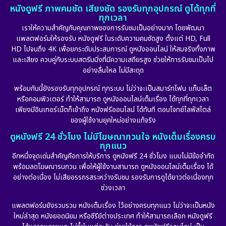
หนังดูฟรี ภาพคมชัด เสียงชัด รองรับทุกอุปกรณ์ ดูได้ทุกที่
ทุกเวลา
เราให้ความสำคัญกับคุณภาพของการรับชมเป็นอย่างมาก โดยพัฒนา
แพลตฟอร์มให้รองรับ หนังดูฟรี ในระดับความคมชัดสูง ตั้งแต่ HD, Full
HD ไปจนถึง 4K เพื่อยกระดับประสบการณ์ ดูหนังออนไลน์ ให้สมจริงทั้งภาพ
และเสียง ควบคู่กับระบบสตรีมมิ่งที่มีความเสถียรสูง ช่วยให้การรับชมเป็นไป
อย่างลื่นไหล ไม่มีสะดุด
พร้อมกันนี้ยังรองรับทุกอุปกรณ์ ทุกระบบ ไม่ว่าจะเป็นสมาร์ทโฟน แท็บเล็ต
หรือคอมพิวเตอร์ ทำให้สามารถ ดูหนังออนไลน์เต็มเรื่อง ได้ทุกที่ทุกเวลา
เพียงมีอินเทอร์เน็ตก็เข้าถึง หนังฟรีออนไลน์ ได้ทันที ตอบโจทย์ไลฟ์สไตล์
ของผู้ใช้งานยุคใหม่อย่างแท้จริง
ดูหนังฟรี 24 ชั่วโมง ไม่มีโฆษณากวนใจ หนังเต็มเรื่องครบ
ทุกแนว
อีกหนึ่งจุดเด่นสำคัญคือการให้บริการ ดูหนังฟรี 24 ชั่วโมง แบบไม่มีข้อจำกัด
พร้อมลดโฆษณารบกวน เพื่อให้ผู้ใช้งานสามารถ ดูหนังออนไลน์เต็มเรื่อง ได้
อย่างต่อเนื่อง ไม่เสียอรรถรสระหว่างรับชม รองรับการดูได้ยาวต่อเนื่องทุก
ช่วงเวลา
แพลตฟอร์มยังรวบรวม หนังเต็มเรื่อง ไว้อย่างครบทุกแนว ไม่ว่าจะเป็นหนัง
ใหม่ล่าสุด หนังยอดนิยม หรือซีรีย์ต่างประเทศ ทำให้สามารถเลือก หนังดูฟรี