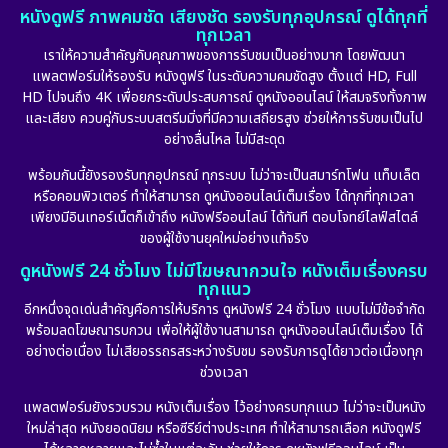
หนังดูฟรี ภาพคมชัด เสียงชัด รองรับทุกอุปกรณ์ ดูได้ทุกที่
ทุกเวลา
เราให้ความสำคัญกับคุณภาพของการรับชมเป็นอย่างมาก โดยพัฒนา
แพลตฟอร์มให้รองรับ หนังดูฟรี ในระดับความคมชัดสูง ตั้งแต่ HD, Full
HD ไปจนถึง 4K เพื่อยกระดับประสบการณ์ ดูหนังออนไลน์ ให้สมจริงทั้งภาพ
และเสียง ควบคู่กับระบบสตรีมมิ่งที่มีความเสถียรสูง ช่วยให้การรับชมเป็นไป
อย่างลื่นไหล ไม่มีสะดุด
พร้อมกันนี้ยังรองรับทุกอุปกรณ์ ทุกระบบ ไม่ว่าจะเป็นสมาร์ทโฟน แท็บเล็ต
หรือคอมพิวเตอร์ ทำให้สามารถ ดูหนังออนไลน์เต็มเรื่อง ได้ทุกที่ทุกเวลา
เพียงมีอินเทอร์เน็ตก็เข้าถึง หนังฟรีออนไลน์ ได้ทันที ตอบโจทย์ไลฟ์สไตล์
ของผู้ใช้งานยุคใหม่อย่างแท้จริง
ดูหนังฟรี 24 ชั่วโมง ไม่มีโฆษณากวนใจ หนังเต็มเรื่องครบ
ทุกแนว
อีกหนึ่งจุดเด่นสำคัญคือการให้บริการ ดูหนังฟรี 24 ชั่วโมง แบบไม่มีข้อจำกัด
พร้อมลดโฆษณารบกวน เพื่อให้ผู้ใช้งานสามารถ ดูหนังออนไลน์เต็มเรื่อง ได้
อย่างต่อเนื่อง ไม่เสียอรรถรสระหว่างรับชม รองรับการดูได้ยาวต่อเนื่องทุก
ช่วงเวลา
แพลตฟอร์มยังรวบรวม หนังเต็มเรื่อง ไว้อย่างครบทุกแนว ไม่ว่าจะเป็นหนัง
ใหม่ล่าสุด หนังยอดนิยม หรือซีรีย์ต่างประเทศ ทำให้สามารถเลือก หนังดูฟรี