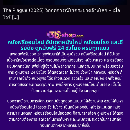
The Plague (2025) วิกฤตการณ์โรคระบาดล้างโลก – เมื่อ
ไวรั […]
หนังฟรีออนไลน์ อัปเดตหนังใหม่ หนังชนโรง และซี
รีย์ดัง ดูหนังฟรี 24 ชั่วโมง ครบทุกแนว
แพลตฟอร์มของเราถูกพัฒนาให้เป็นศูนย์รวม หนังฟรีออนไลน์ ที่อัปเดต
เนื้อหาใหม่อย่างต่อเนื่อง ครอบคลุมทั้งหนังชนโรง หนังมาแรง และซีรีย์ยอด
นิยมจากทั่วโลก เพื่อให้ผู้ใช้งานไม่พลาดทุกกระแสความบันเทิง พร้อมรองรับ
การ ดูหนังฟรี 24 ชั่วโมง ได้ตลอดเวลา ไม่ว่าจะช่วงเช้า กลางวัน หรือดึก ก็
สามารถเข้าถึง หนังดูฟรี ได้อย่างสะดวก รวดเร็ว และต่อเนื่อง อีกทั้งยังมี
การคัดสรรคอนเทนต์คุณภาพ เพื่อให้การ ดูหนังออนไลน์เต็มเรื่อง เต็มไป
ด้วยความสนุกและตอบโจทย์ผู้ใช้งานทุกกลุ่ม
นอกจากนี้ ระบบการจัดหมวดหมู่ยังถูกออกแบบมาให้ใช้งานง่าย ช่วยให้ค้นหา
หนังฟรีออนไลน์ ได้รวดเร็ว ไม่ว่าจะเป็นหนังแอคชั่น หนังโรแมนติก หนัง
ดราม่า หนังตลก หรือซีรีย์ออนไลน์ยอดฮิต ก็สามารถเลือก ดูหนังฟรี ได้ตรง
ตามความต้องการ ลดเวลาในการค้นหา และเพิ่มความสะดวกในการเข้าถึง
คอนเทนต์ที่หลากหลายมากยิ่งขึ้น