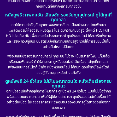
ตามความต้องการ ลดเวลาในการค้นหา และเพิ่มความสะดวกในการเข้าถึง
คอนเทนต์ที่หลากหลายมากยิ่งขึ้น
หนังดูฟรี ภาพคมชัด เสียงชัด รองรับทุกอุปกรณ์ ดูได้ทุกที่
ทุกเวลา
เราให้ความสำคัญกับคุณภาพของการรับชมเป็นอย่างมาก โดยพัฒนา
แพลตฟอร์มให้รองรับ หนังดูฟรี ในระดับความคมชัดสูง ตั้งแต่ HD, Full
HD ไปจนถึง 4K เพื่อยกระดับประสบการณ์ ดูหนังออนไลน์ ให้สมจริงทั้งภาพ
และเสียง ควบคู่กับระบบสตรีมมิ่งที่มีความเสถียรสูง ช่วยให้การรับชมเป็นไป
อย่างลื่นไหล ไม่มีสะดุด
พร้อมกันนี้ยังรองรับทุกอุปกรณ์ ทุกระบบ ไม่ว่าจะเป็นสมาร์ทโฟน แท็บเล็ต
หรือคอมพิวเตอร์ ทำให้สามารถ ดูหนังออนไลน์เต็มเรื่อง ได้ทุกที่ทุกเวลา
เพียงมีอินเทอร์เน็ตก็เข้าถึง หนังฟรีออนไลน์ ได้ทันที ตอบโจทย์ไลฟ์สไตล์
ของผู้ใช้งานยุคใหม่อย่างแท้จริง
ดูหนังฟรี 24 ชั่วโมง ไม่มีโฆษณากวนใจ หนังเต็มเรื่องครบ
ทุกแนว
อีกหนึ่งจุดเด่นสำคัญคือการให้บริการ ดูหนังฟรี 24 ชั่วโมง แบบไม่มีข้อจำกัด
พร้อมลดโฆษณารบกวน เพื่อให้ผู้ใช้งานสามารถ ดูหนังออนไลน์เต็มเรื่อง ได้
อย่างต่อเนื่อง ไม่เสียอรรถรสระหว่างรับชม รองรับการดูได้ยาวต่อเนื่องทุก
ช่วงเวลา
แพลตฟอร์มยังรวบรวม หนังเต็มเรื่อง ไว้อย่างครบทุกแนว ไม่ว่าจะเป็นหนัง