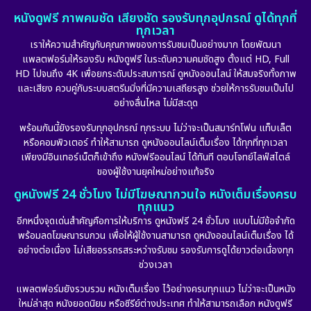
หนังดูฟรี ภาพคมชัด เสียงชัด รองรับทุกอุปกรณ์ ดูได้ทุกที่
ทุกเวลา
เราให้ความสำคัญกับคุณภาพของการรับชมเป็นอย่างมาก โดยพัฒนา
แพลตฟอร์มให้รองรับ หนังดูฟรี ในระดับความคมชัดสูง ตั้งแต่ HD, Full
HD ไปจนถึง 4K เพื่อยกระดับประสบการณ์ ดูหนังออนไลน์ ให้สมจริงทั้งภาพ
และเสียง ควบคู่กับระบบสตรีมมิ่งที่มีความเสถียรสูง ช่วยให้การรับชมเป็นไป
อย่างลื่นไหล ไม่มีสะดุด
พร้อมกันนี้ยังรองรับทุกอุปกรณ์ ทุกระบบ ไม่ว่าจะเป็นสมาร์ทโฟน แท็บเล็ต
หรือคอมพิวเตอร์ ทำให้สามารถ ดูหนังออนไลน์เต็มเรื่อง ได้ทุกที่ทุกเวลา
เพียงมีอินเทอร์เน็ตก็เข้าถึง หนังฟรีออนไลน์ ได้ทันที ตอบโจทย์ไลฟ์สไตล์
ของผู้ใช้งานยุคใหม่อย่างแท้จริง
ดูหนังฟรี 24 ชั่วโมง ไม่มีโฆษณากวนใจ หนังเต็มเรื่องครบ
ทุกแนว
อีกหนึ่งจุดเด่นสำคัญคือการให้บริการ ดูหนังฟรี 24 ชั่วโมง แบบไม่มีข้อจำกัด
พร้อมลดโฆษณารบกวน เพื่อให้ผู้ใช้งานสามารถ ดูหนังออนไลน์เต็มเรื่อง ได้
อย่างต่อเนื่อง ไม่เสียอรรถรสระหว่างรับชม รองรับการดูได้ยาวต่อเนื่องทุก
ช่วงเวลา
แพลตฟอร์มยังรวบรวม หนังเต็มเรื่อง ไว้อย่างครบทุกแนว ไม่ว่าจะเป็นหนัง
ใหม่ล่าสุด หนังยอดนิยม หรือซีรีย์ต่างประเทศ ทำให้สามารถเลือก หนังดูฟรี