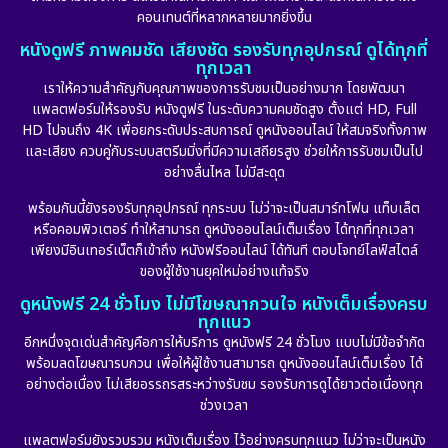
คอนเทนต์ที่หลากหลายมากยิ่งขึ้น
หนังดูฟรี ภาพคมชัด เสียงชัด รองรับทุกอุปกรณ์ ดูได้ทุกที่
ทุกเวลา
เราให้ความสำคัญกับคุณภาพของการรับชมเป็นอย่างมาก โดยพัฒนา
แพลตฟอร์มให้รองรับ หนังดูฟรี ในระดับความคมชัดสูง ตั้งแต่ HD, Full
HD ไปจนถึง 4K เพื่อยกระดับประสบการณ์ ดูหนังออนไลน์ ให้สมจริงทั้งภาพ
และเสียง ควบคู่กับระบบสตรีมมิ่งที่มีความเสถียรสูง ช่วยให้การรับชมเป็นไป
อย่างลื่นไหล ไม่มีสะดุด
พร้อมกันนี้ยังรองรับทุกอุปกรณ์ ทุกระบบ ไม่ว่าจะเป็นสมาร์ทโฟน แท็บเล็ต
หรือคอมพิวเตอร์ ทำให้สามารถ ดูหนังออนไลน์เต็มเรื่อง ได้ทุกที่ทุกเวลา
เพียงมีอินเทอร์เน็ตก็เข้าถึง หนังฟรีออนไลน์ ได้ทันที ตอบโจทย์ไลฟ์สไตล์
ของผู้ใช้งานยุคใหม่อย่างแท้จริง
ดูหนังฟรี 24 ชั่วโมง ไม่มีโฆษณากวนใจ หนังเต็มเรื่องครบ
ทุกแนว
อีกหนึ่งจุดเด่นสำคัญคือการให้บริการ ดูหนังฟรี 24 ชั่วโมง แบบไม่มีข้อจำกัด
พร้อมลดโฆษณารบกวน เพื่อให้ผู้ใช้งานสามารถ ดูหนังออนไลน์เต็มเรื่อง ได้
อย่างต่อเนื่อง ไม่เสียอรรถรสระหว่างรับชม รองรับการดูได้ยาวต่อเนื่องทุก
ช่วงเวลา
แพลตฟอร์มยังรวบรวม หนังเต็มเรื่อง ไว้อย่างครบทุกแนว ไม่ว่าจะเป็นหนัง