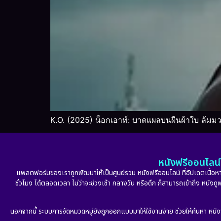
K.O. (2025) น็อกเอาท์: บาดแผลบนผืนผ้าใบ ล้ม
หนังฟรีออนไลน์ 
แพลตฟอร์มของเราถูกพัฒนาให้เป็นศูนย์รวม หนังฟรีออนไลน์ ที่อัปเดตเนื้อหาใ
ชั่วโมง ได้ตลอดเวลา ไม่ว่าจะช่วงเช้า กลางวัน หรือดึก ก็สามารถเข้าถึง หนัง
นอกจากนี้ ระบบการจัดหมวดหมู่ยังถูกออกแบบมาให้ใช้งานง่าย ช่วยให้ค้นหา หนั