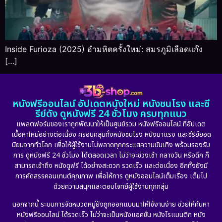
Inside Furioza (2025) อำมหิตครั้งใหม่: สมรภูมิเลือดแก๊ง
[…]
หนังฟรีออนไลน์ อัปเดตหนังใหม่ หนังชนโรง และซี
รีย์ดัง ดูหนังฟรี 24 ชั่วโมง ครบทุกแนว
แพลตฟอร์มของเราถูกพัฒนาให้เป็นศูนย์รวม หนังฟรีออนไลน์ ที่อัปเดต
เนื้อหาใหม่อย่างต่อเนื่อง ครอบคลุมทั้งหนังชนโรง หนังมาแรง และซีรีย์ยอด
นิยมจากทั่วโลก เพื่อให้ผู้ใช้งานไม่พลาดทุกกระแสความบันเทิง พร้อมรองรับ
การ ดูหนังฟรี 24 ชั่วโมง ได้ตลอดเวลา ไม่ว่าจะช่วงเช้า กลางวัน หรือดึก ก็
สามารถเข้าถึง หนังดูฟรี ได้อย่างสะดวก รวดเร็ว และต่อเนื่อง อีกทั้งยังมี
การคัดสรรคอนเทนต์คุณภาพ เพื่อให้การ ดูหนังออนไลน์เต็มเรื่อง เต็มไป
ด้วยความสนุกและตอบโจทย์ผู้ใช้งานทุกกลุ่ม
นอกจากนี้ ระบบการจัดหมวดหมู่ยังถูกออกแบบมาให้ใช้งานง่าย ช่วยให้ค้นหา
หนังฟรีออนไลน์ ได้รวดเร็ว ไม่ว่าจะเป็นหนังแอคชั่น หนังโรแมนติก หนัง