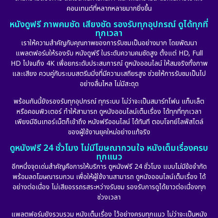
คอนเทนต์ที่หลากหลายมากยิ่งขึ้น
หนังดูฟรี ภาพคมชัด เสียงชัด รองรับทุกอุปกรณ์ ดูได้ทุกที่
ทุกเวลา
เราให้ความสำคัญกับคุณภาพของการรับชมเป็นอย่างมาก โดยพัฒนา
แพลตฟอร์มให้รองรับ หนังดูฟรี ในระดับความคมชัดสูง ตั้งแต่ HD, Full
HD ไปจนถึง 4K เพื่อยกระดับประสบการณ์ ดูหนังออนไลน์ ให้สมจริงทั้งภาพ
และเสียง ควบคู่กับระบบสตรีมมิ่งที่มีความเสถียรสูง ช่วยให้การรับชมเป็นไป
อย่างลื่นไหล ไม่มีสะดุด
พร้อมกันนี้ยังรองรับทุกอุปกรณ์ ทุกระบบ ไม่ว่าจะเป็นสมาร์ทโฟน แท็บเล็ต
หรือคอมพิวเตอร์ ทำให้สามารถ ดูหนังออนไลน์เต็มเรื่อง ได้ทุกที่ทุกเวลา
เพียงมีอินเทอร์เน็ตก็เข้าถึง หนังฟรีออนไลน์ ได้ทันที ตอบโจทย์ไลฟ์สไตล์
ของผู้ใช้งานยุคใหม่อย่างแท้จริง
ดูหนังฟรี 24 ชั่วโมง ไม่มีโฆษณากวนใจ หนังเต็มเรื่องครบ
ทุกแนว
อีกหนึ่งจุดเด่นสำคัญคือการให้บริการ ดูหนังฟรี 24 ชั่วโมง แบบไม่มีข้อจำกัด
พร้อมลดโฆษณารบกวน เพื่อให้ผู้ใช้งานสามารถ ดูหนังออนไลน์เต็มเรื่อง ได้
อย่างต่อเนื่อง ไม่เสียอรรถรสระหว่างรับชม รองรับการดูได้ยาวต่อเนื่องทุก
ช่วงเวลา
แพลตฟอร์มยังรวบรวม หนังเต็มเรื่อง ไว้อย่างครบทุกแนว ไม่ว่าจะเป็นหนัง