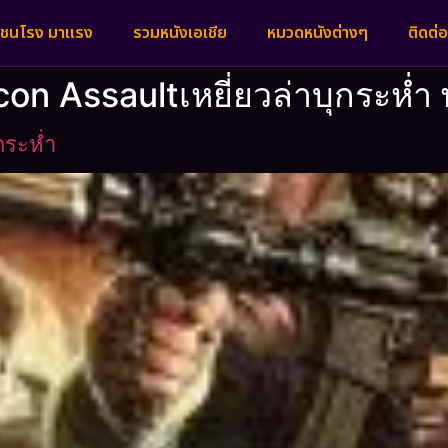
งชนโรง มาแรง
รวมหนังเอเชีย
หมวดหนังต่างๆ
ติดต่อ
lcon Assaultเหยี่ยวล่าบุกระห่ำ
กระห่ำ