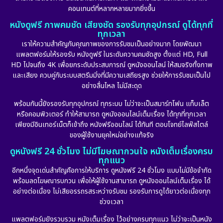
คอนเทนต์ที่หลากหลายมากยิ่งขึ้น
หนังดูฟรี ภาพคมชัด เสียงชัด รองรับทุกอุปกรณ์ ดูได้ทุกที่
ทุกเวลา
เราให้ความสำคัญกับคุณภาพของการรับชมเป็นอย่างมาก โดยพัฒนา
แพลตฟอร์มให้รองรับ หนังดูฟรี ในระดับความคมชัดสูง ตั้งแต่ HD, Full
HD ไปจนถึง 4K เพื่อยกระดับประสบการณ์ ดูหนังออนไลน์ ให้สมจริงทั้งภาพ
และเสียง ควบคู่กับระบบสตรีมมิ่งที่มีความเสถียรสูง ช่วยให้การรับชมเป็นไป
อย่างลื่นไหล ไม่มีสะดุด
พร้อมกันนี้ยังรองรับทุกอุปกรณ์ ทุกระบบ ไม่ว่าจะเป็นสมาร์ทโฟน แท็บเล็ต
หรือคอมพิวเตอร์ ทำให้สามารถ ดูหนังออนไลน์เต็มเรื่อง ได้ทุกที่ทุกเวลา
เพียงมีอินเทอร์เน็ตก็เข้าถึง หนังฟรีออนไลน์ ได้ทันที ตอบโจทย์ไลฟ์สไตล์
ของผู้ใช้งานยุคใหม่อย่างแท้จริง
ดูหนังฟรี 24 ชั่วโมง ไม่มีโฆษณากวนใจ หนังเต็มเรื่องครบ
ทุกแนว
อีกหนึ่งจุดเด่นสำคัญคือการให้บริการ ดูหนังฟรี 24 ชั่วโมง แบบไม่มีข้อจำกัด
พร้อมลดโฆษณารบกวน เพื่อให้ผู้ใช้งานสามารถ ดูหนังออนไลน์เต็มเรื่อง ได้
อย่างต่อเนื่อง ไม่เสียอรรถรสระหว่างรับชม รองรับการดูได้ยาวต่อเนื่องทุก
ช่วงเวลา
แพลตฟอร์มยังรวบรวม หนังเต็มเรื่อง ไว้อย่างครบทุกแนว ไม่ว่าจะเป็นหนัง