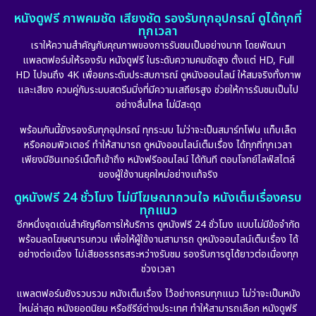
หนังดูฟรี ภาพคมชัด เสียงชัด รองรับทุกอุปกรณ์ ดูได้ทุกที่
ทุกเวลา
เราให้ความสำคัญกับคุณภาพของการรับชมเป็นอย่างมาก โดยพัฒนา
แพลตฟอร์มให้รองรับ หนังดูฟรี ในระดับความคมชัดสูง ตั้งแต่ HD, Full
HD ไปจนถึง 4K เพื่อยกระดับประสบการณ์ ดูหนังออนไลน์ ให้สมจริงทั้งภาพ
และเสียง ควบคู่กับระบบสตรีมมิ่งที่มีความเสถียรสูง ช่วยให้การรับชมเป็นไป
อย่างลื่นไหล ไม่มีสะดุด
พร้อมกันนี้ยังรองรับทุกอุปกรณ์ ทุกระบบ ไม่ว่าจะเป็นสมาร์ทโฟน แท็บเล็ต
หรือคอมพิวเตอร์ ทำให้สามารถ ดูหนังออนไลน์เต็มเรื่อง ได้ทุกที่ทุกเวลา
เพียงมีอินเทอร์เน็ตก็เข้าถึง หนังฟรีออนไลน์ ได้ทันที ตอบโจทย์ไลฟ์สไตล์
ของผู้ใช้งานยุคใหม่อย่างแท้จริง
ดูหนังฟรี 24 ชั่วโมง ไม่มีโฆษณากวนใจ หนังเต็มเรื่องครบ
ทุกแนว
อีกหนึ่งจุดเด่นสำคัญคือการให้บริการ ดูหนังฟรี 24 ชั่วโมง แบบไม่มีข้อจำกัด
พร้อมลดโฆษณารบกวน เพื่อให้ผู้ใช้งานสามารถ ดูหนังออนไลน์เต็มเรื่อง ได้
อย่างต่อเนื่อง ไม่เสียอรรถรสระหว่างรับชม รองรับการดูได้ยาวต่อเนื่องทุก
ช่วงเวลา
แพลตฟอร์มยังรวบรวม หนังเต็มเรื่อง ไว้อย่างครบทุกแนว ไม่ว่าจะเป็นหนัง
ใหม่ล่าสุด หนังยอดนิยม หรือซีรีย์ต่างประเทศ ทำให้สามารถเลือก หนังดูฟรี