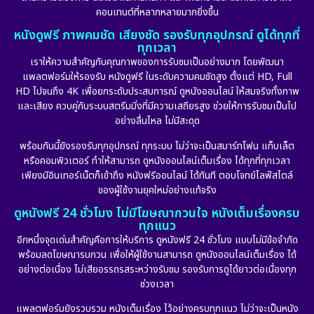
คอนเทนต์ที่หลากหลายมากยิ่งขึ้น
หนังดูฟรี ภาพคมชัด เสียงชัด รองรับทุกอุปกรณ์ ดูได้ทุกที่
ทุกเวลา
เราให้ความสำคัญกับคุณภาพของการรับชมเป็นอย่างมาก โดยพัฒนา
แพลตฟอร์มให้รองรับ หนังดูฟรี ในระดับความคมชัดสูง ตั้งแต่ HD, Full
HD ไปจนถึง 4K เพื่อยกระดับประสบการณ์ ดูหนังออนไลน์ ให้สมจริงทั้งภาพ
และเสียง ควบคู่กับระบบสตรีมมิ่งที่มีความเสถียรสูง ช่วยให้การรับชมเป็นไป
อย่างลื่นไหล ไม่มีสะดุด
พร้อมกันนี้ยังรองรับทุกอุปกรณ์ ทุกระบบ ไม่ว่าจะเป็นสมาร์ทโฟน แท็บเล็ต
หรือคอมพิวเตอร์ ทำให้สามารถ ดูหนังออนไลน์เต็มเรื่อง ได้ทุกที่ทุกเวลา
เพียงมีอินเทอร์เน็ตก็เข้าถึง หนังฟรีออนไลน์ ได้ทันที ตอบโจทย์ไลฟ์สไตล์
ของผู้ใช้งานยุคใหม่อย่างแท้จริง
ดูหนังฟรี 24 ชั่วโมง ไม่มีโฆษณากวนใจ หนังเต็มเรื่องครบ
ทุกแนว
อีกหนึ่งจุดเด่นสำคัญคือการให้บริการ ดูหนังฟรี 24 ชั่วโมง แบบไม่มีข้อจำกัด
พร้อมลดโฆษณารบกวน เพื่อให้ผู้ใช้งานสามารถ ดูหนังออนไลน์เต็มเรื่อง ได้
อย่างต่อเนื่อง ไม่เสียอรรถรสระหว่างรับชม รองรับการดูได้ยาวต่อเนื่องทุก
ช่วงเวลา
แพลตฟอร์มยังรวบรวม หนังเต็มเรื่อง ไว้อย่างครบทุกแนว ไม่ว่าจะเป็นหนัง