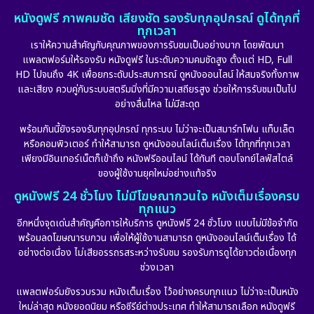
หนังดูฟรี ภาพคมชัด เสียงชัด รองรับทุกอุปกรณ์ ดูได้ทุกที่
ทุกเวลา
เราให้ความสำคัญกับคุณภาพของการรับชมเป็นอย่างมาก โดยพัฒนา
แพลตฟอร์มให้รองรับ หนังดูฟรี ในระดับความคมชัดสูง ตั้งแต่ HD, Full
HD ไปจนถึง 4K เพื่อยกระดับประสบการณ์ ดูหนังออนไลน์ ให้สมจริงทั้งภาพ
และเสียง ควบคู่กับระบบสตรีมมิ่งที่มีความเสถียรสูง ช่วยให้การรับชมเป็นไป
อย่างลื่นไหล ไม่มีสะดุด
พร้อมกันนี้ยังรองรับทุกอุปกรณ์ ทุกระบบ ไม่ว่าจะเป็นสมาร์ทโฟน แท็บเล็ต
หรือคอมพิวเตอร์ ทำให้สามารถ ดูหนังออนไลน์เต็มเรื่อง ได้ทุกที่ทุกเวลา
เพียงมีอินเทอร์เน็ตก็เข้าถึง หนังฟรีออนไลน์ ได้ทันที ตอบโจทย์ไลฟ์สไตล์
ของผู้ใช้งานยุคใหม่อย่างแท้จริง
ดูหนังฟรี 24 ชั่วโมง ไม่มีโฆษณากวนใจ หนังเต็มเรื่องครบ
ทุกแนว
อีกหนึ่งจุดเด่นสำคัญคือการให้บริการ ดูหนังฟรี 24 ชั่วโมง แบบไม่มีข้อจำกัด
พร้อมลดโฆษณารบกวน เพื่อให้ผู้ใช้งานสามารถ ดูหนังออนไลน์เต็มเรื่อง ได้
อย่างต่อเนื่อง ไม่เสียอรรถรสระหว่างรับชม รองรับการดูได้ยาวต่อเนื่องทุก
ช่วงเวลา
แพลตฟอร์มยังรวบรวม หนังเต็มเรื่อง ไว้อย่างครบทุกแนว ไม่ว่าจะเป็นหนัง
ใหม่ล่าสุด หนังยอดนิยม หรือซีรีย์ต่างประเทศ ทำให้สามารถเลือก หนังดูฟรี