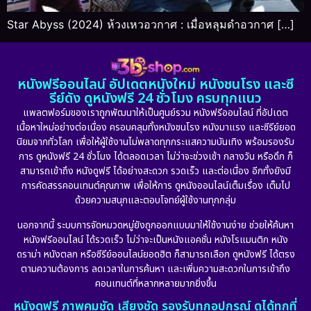
Star Abyss (2024) ห้วงเหวอวกาศ : เมื่อหลุมดำอวกาศ […]
หนังฟรีออนไลน์ อัปเดตหนังใหม่ หนังชนโรง และซี
รีย์ดัง ดูหนังฟรี 24 ชั่วโมง ครบทุกแนว
แพลตฟอร์มของเราถูกพัฒนาให้เป็นศูนย์รวม หนังฟรีออนไลน์ ที่อัปเดต
เนื้อหาใหม่อย่างต่อเนื่อง ครอบคลุมทั้งหนังชนโรง หนังมาแรง และซีรีย์ยอด
นิยมจากทั่วโลก เพื่อให้ผู้ใช้งานไม่พลาดทุกกระแสความบันเทิง พร้อมรองรับ
การ ดูหนังฟรี 24 ชั่วโมง ได้ตลอดเวลา ไม่ว่าจะช่วงเช้า กลางวัน หรือดึก ก็
สามารถเข้าถึง หนังดูฟรี ได้อย่างสะดวก รวดเร็ว และต่อเนื่อง อีกทั้งยังมี
การคัดสรรคอนเทนต์คุณภาพ เพื่อให้การ ดูหนังออนไลน์เต็มเรื่อง เต็มไป
ด้วยความสนุกและตอบโจทย์ผู้ใช้งานทุกกลุ่ม
นอกจากนี้ ระบบการจัดหมวดหมู่ยังถูกออกแบบมาให้ใช้งานง่าย ช่วยให้ค้นหา
หนังฟรีออนไลน์ ได้รวดเร็ว ไม่ว่าจะเป็นหนังแอคชั่น หนังโรแมนติก หนัง
ดราม่า หนังตลก หรือซีรีย์ออนไลน์ยอดฮิต ก็สามารถเลือก ดูหนังฟรี ได้ตรง
ตามความต้องการ ลดเวลาในการค้นหา และเพิ่มความสะดวกในการเข้าถึง
คอนเทนต์ที่หลากหลายมากยิ่งขึ้น
หนังดูฟรี ภาพคมชัด เสียงชัด รองรับทุกอุปกรณ์ ดูได้ทุกที่