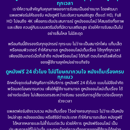
ทุกเวลา
เราให้ความสำคัญกับคุณภาพของการรับชมเป็นอย่างมาก โดยพัฒนา
แพลตฟอร์มให้รองรับ หนังดูฟรี ในระดับความคมชัดสูง ตั้งแต่ HD, Full
HD ไปจนถึง 4K เพื่อยกระดับประสบการณ์ ดูหนังออนไลน์ ให้สมจริงทั้งภาพ
และเสียง ควบคู่กับระบบสตรีมมิ่งที่มีความเสถียรสูง ช่วยให้การรับชมเป็นไป
อย่างลื่นไหล ไม่มีสะดุด
พร้อมกันนี้ยังรองรับทุกอุปกรณ์ ทุกระบบ ไม่ว่าจะเป็นสมาร์ทโฟน แท็บเล็ต
หรือคอมพิวเตอร์ ทำให้สามารถ ดูหนังออนไลน์เต็มเรื่อง ได้ทุกที่ทุกเวลา
เพียงมีอินเทอร์เน็ตก็เข้าถึง หนังฟรีออนไลน์ ได้ทันที ตอบโจทย์ไลฟ์สไตล์
ของผู้ใช้งานยุคใหม่อย่างแท้จริง
ดูหนังฟรี 24 ชั่วโมง ไม่มีโฆษณากวนใจ หนังเต็มเรื่องครบ
ทุกแนว
อีกหนึ่งจุดเด่นสำคัญคือการให้บริการ ดูหนังฟรี 24 ชั่วโมง แบบไม่มีข้อจำกัด
พร้อมลดโฆษณารบกวน เพื่อให้ผู้ใช้งานสามารถ ดูหนังออนไลน์เต็มเรื่อง ได้
อย่างต่อเนื่อง ไม่เสียอรรถรสระหว่างรับชม รองรับการดูได้ยาวต่อเนื่องทุก
ช่วงเวลา
แพลตฟอร์มยังรวบรวม หนังเต็มเรื่อง ไว้อย่างครบทุกแนว ไม่ว่าจะเป็นหนัง
ใหม่ล่าสุด หนังยอดนิยม หรือซีรีย์ต่างประเทศ ทำให้สามารถเลือก หนังดูฟรี
ได้หลากหลายและไม่ซ้ำในแต่ละวัน ช่วยให้การ ดูหนังฟรีออนไลน์ เป็น
ประสบการณ์ที่ไม่น่าเบื่อ และตอบโจทย์ความต้องการของผู้ใช้งานได้อย่าง