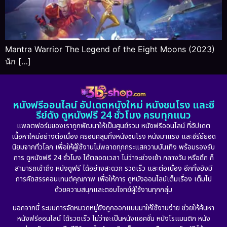
Mantra Warrior The Legend of the Eight Moons (2023)
นัก […]
หนังฟรีออนไลน์ อัปเดตหนังใหม่ หนังชนโรง และซี
รีย์ดัง ดูหนังฟรี 24 ชั่วโมง ครบทุกแนว
แพลตฟอร์มของเราถูกพัฒนาให้เป็นศูนย์รวม หนังฟรีออนไลน์ ที่อัปเดต
เนื้อหาใหม่อย่างต่อเนื่อง ครอบคลุมทั้งหนังชนโรง หนังมาแรง และซีรีย์ยอด
นิยมจากทั่วโลก เพื่อให้ผู้ใช้งานไม่พลาดทุกกระแสความบันเทิง พร้อมรองรับ
การ ดูหนังฟรี 24 ชั่วโมง ได้ตลอดเวลา ไม่ว่าจะช่วงเช้า กลางวัน หรือดึก ก็
สามารถเข้าถึง หนังดูฟรี ได้อย่างสะดวก รวดเร็ว และต่อเนื่อง อีกทั้งยังมี
การคัดสรรคอนเทนต์คุณภาพ เพื่อให้การ ดูหนังออนไลน์เต็มเรื่อง เต็มไป
ด้วยความสนุกและตอบโจทย์ผู้ใช้งานทุกกลุ่ม
นอกจากนี้ ระบบการจัดหมวดหมู่ยังถูกออกแบบมาให้ใช้งานง่าย ช่วยให้ค้นหา
หนังฟรีออนไลน์ ได้รวดเร็ว ไม่ว่าจะเป็นหนังแอคชั่น หนังโรแมนติก หนัง