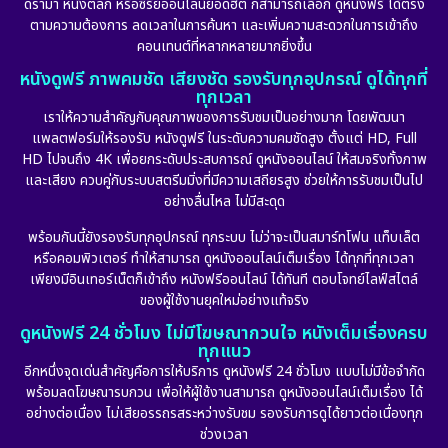
ดราม่า หนังตลก หรือซีรีย์ออนไลน์ยอดฮิต ก็สามารถเลือก ดูหนังฟรี ได้ตรง
ตามความต้องการ ลดเวลาในการค้นหา และเพิ่มความสะดวกในการเข้าถึง
คอนเทนต์ที่หลากหลายมากยิ่งขึ้น
หนังดูฟรี ภาพคมชัด เสียงชัด รองรับทุกอุปกรณ์ ดูได้ทุกที่
ทุกเวลา
เราให้ความสำคัญกับคุณภาพของการรับชมเป็นอย่างมาก โดยพัฒนา
แพลตฟอร์มให้รองรับ หนังดูฟรี ในระดับความคมชัดสูง ตั้งแต่ HD, Full
HD ไปจนถึง 4K เพื่อยกระดับประสบการณ์ ดูหนังออนไลน์ ให้สมจริงทั้งภาพ
และเสียง ควบคู่กับระบบสตรีมมิ่งที่มีความเสถียรสูง ช่วยให้การรับชมเป็นไป
อย่างลื่นไหล ไม่มีสะดุด
พร้อมกันนี้ยังรองรับทุกอุปกรณ์ ทุกระบบ ไม่ว่าจะเป็นสมาร์ทโฟน แท็บเล็ต
หรือคอมพิวเตอร์ ทำให้สามารถ ดูหนังออนไลน์เต็มเรื่อง ได้ทุกที่ทุกเวลา
เพียงมีอินเทอร์เน็ตก็เข้าถึง หนังฟรีออนไลน์ ได้ทันที ตอบโจทย์ไลฟ์สไตล์
ของผู้ใช้งานยุคใหม่อย่างแท้จริง
ดูหนังฟรี 24 ชั่วโมง ไม่มีโฆษณากวนใจ หนังเต็มเรื่องครบ
ทุกแนว
อีกหนึ่งจุดเด่นสำคัญคือการให้บริการ ดูหนังฟรี 24 ชั่วโมง แบบไม่มีข้อจำกัด
พร้อมลดโฆษณารบกวน เพื่อให้ผู้ใช้งานสามารถ ดูหนังออนไลน์เต็มเรื่อง ได้
อย่างต่อเนื่อง ไม่เสียอรรถรสระหว่างรับชม รองรับการดูได้ยาวต่อเนื่องทุก
ช่วงเวลา