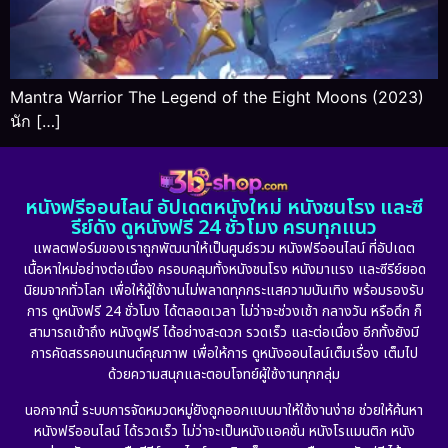
Mantra Warrior The Legend of the Eight Moons (2023)
นัก […]
หนังฟรีออนไลน์ อัปเดตหนังใหม่ หนังชนโรง และซี
รีย์ดัง ดูหนังฟรี 24 ชั่วโมง ครบทุกแนว
แพลตฟอร์มของเราถูกพัฒนาให้เป็นศูนย์รวม หนังฟรีออนไลน์ ที่อัปเดต
เนื้อหาใหม่อย่างต่อเนื่อง ครอบคลุมทั้งหนังชนโรง หนังมาแรง และซีรีย์ยอด
นิยมจากทั่วโลก เพื่อให้ผู้ใช้งานไม่พลาดทุกกระแสความบันเทิง พร้อมรองรับ
การ ดูหนังฟรี 24 ชั่วโมง ได้ตลอดเวลา ไม่ว่าจะช่วงเช้า กลางวัน หรือดึก ก็
สามารถเข้าถึง หนังดูฟรี ได้อย่างสะดวก รวดเร็ว และต่อเนื่อง อีกทั้งยังมี
การคัดสรรคอนเทนต์คุณภาพ เพื่อให้การ ดูหนังออนไลน์เต็มเรื่อง เต็มไป
ด้วยความสนุกและตอบโจทย์ผู้ใช้งานทุกกลุ่ม
นอกจากนี้ ระบบการจัดหมวดหมู่ยังถูกออกแบบมาให้ใช้งานง่าย ช่วยให้ค้นหา
หนังฟรีออนไลน์ ได้รวดเร็ว ไม่ว่าจะเป็นหนังแอคชั่น หนังโรแมนติก หนัง