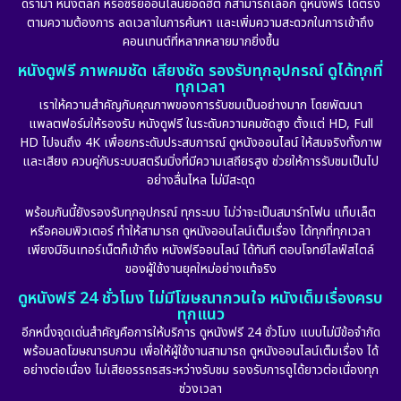
ดราม่า หนังตลก หรือซีรีย์ออนไลน์ยอดฮิต ก็สามารถเลือก ดูหนังฟรี ได้ตรง
ตามความต้องการ ลดเวลาในการค้นหา และเพิ่มความสะดวกในการเข้าถึง
คอนเทนต์ที่หลากหลายมากยิ่งขึ้น
หนังดูฟรี ภาพคมชัด เสียงชัด รองรับทุกอุปกรณ์ ดูได้ทุกที่
ทุกเวลา
เราให้ความสำคัญกับคุณภาพของการรับชมเป็นอย่างมาก โดยพัฒนา
แพลตฟอร์มให้รองรับ หนังดูฟรี ในระดับความคมชัดสูง ตั้งแต่ HD, Full
HD ไปจนถึง 4K เพื่อยกระดับประสบการณ์ ดูหนังออนไลน์ ให้สมจริงทั้งภาพ
และเสียง ควบคู่กับระบบสตรีมมิ่งที่มีความเสถียรสูง ช่วยให้การรับชมเป็นไป
อย่างลื่นไหล ไม่มีสะดุด
พร้อมกันนี้ยังรองรับทุกอุปกรณ์ ทุกระบบ ไม่ว่าจะเป็นสมาร์ทโฟน แท็บเล็ต
หรือคอมพิวเตอร์ ทำให้สามารถ ดูหนังออนไลน์เต็มเรื่อง ได้ทุกที่ทุกเวลา
เพียงมีอินเทอร์เน็ตก็เข้าถึง หนังฟรีออนไลน์ ได้ทันที ตอบโจทย์ไลฟ์สไตล์
ของผู้ใช้งานยุคใหม่อย่างแท้จริง
ดูหนังฟรี 24 ชั่วโมง ไม่มีโฆษณากวนใจ หนังเต็มเรื่องครบ
ทุกแนว
อีกหนึ่งจุดเด่นสำคัญคือการให้บริการ ดูหนังฟรี 24 ชั่วโมง แบบไม่มีข้อจำกัด
พร้อมลดโฆษณารบกวน เพื่อให้ผู้ใช้งานสามารถ ดูหนังออนไลน์เต็มเรื่อง ได้
อย่างต่อเนื่อง ไม่เสียอรรถรสระหว่างรับชม รองรับการดูได้ยาวต่อเนื่องทุก
ช่วงเวลา