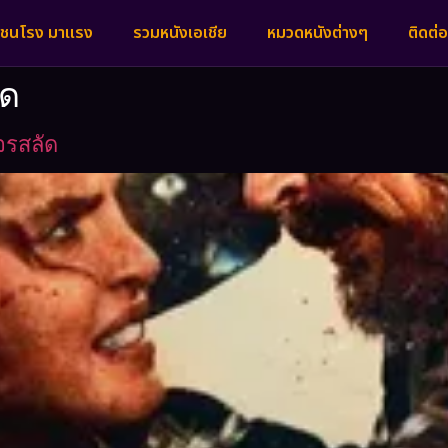
งชนโรง มาแรง
รวมหนังเอเชีย
หมวดหนังต่างๆ
ติดต่อ
ัด
จรสลัด