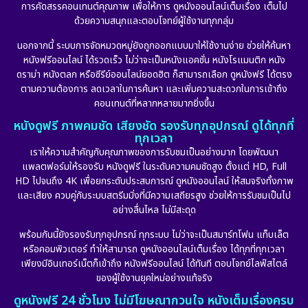
การคัดสรรคอนเทนต์คุณภาพ เพื่อให้การ ดูหนังออนไลน์เต็มเรื่อง เต็มไป
ด้วยความสนุกและตอบโจทย์ผู้ใช้งานทุกกลุ่ม
นอกจากนี้ ระบบการจัดหมวดหมู่ยังถูกออกแบบมาให้ใช้งานง่าย ช่วยให้ค้นหา
หนังฟรีออนไลน์ ได้รวดเร็ว ไม่ว่าจะเป็นหนังแอคชั่น หนังโรแมนติก หนัง
ดราม่า หนังตลก หรือซีรีย์ออนไลน์ยอดฮิต ก็สามารถเลือก ดูหนังฟรี ได้ตรง
ตามความต้องการ ลดเวลาในการค้นหา และเพิ่มความสะดวกในการเข้าถึง
คอนเทนต์ที่หลากหลายมากยิ่งขึ้น
หนังดูฟรี ภาพคมชัด เสียงชัด รองรับทุกอุปกรณ์ ดูได้ทุกที่
ทุกเวลา
เราให้ความสำคัญกับคุณภาพของการรับชมเป็นอย่างมาก โดยพัฒนา
แพลตฟอร์มให้รองรับ หนังดูฟรี ในระดับความคมชัดสูง ตั้งแต่ HD, Full
HD ไปจนถึง 4K เพื่อยกระดับประสบการณ์ ดูหนังออนไลน์ ให้สมจริงทั้งภาพ
และเสียง ควบคู่กับระบบสตรีมมิ่งที่มีความเสถียรสูง ช่วยให้การรับชมเป็นไป
อย่างลื่นไหล ไม่มีสะดุด
พร้อมกันนี้ยังรองรับทุกอุปกรณ์ ทุกระบบ ไม่ว่าจะเป็นสมาร์ทโฟน แท็บเล็ต
หรือคอมพิวเตอร์ ทำให้สามารถ ดูหนังออนไลน์เต็มเรื่อง ได้ทุกที่ทุกเวลา
เพียงมีอินเทอร์เน็ตก็เข้าถึง หนังฟรีออนไลน์ ได้ทันที ตอบโจทย์ไลฟ์สไตล์
ของผู้ใช้งานยุคใหม่อย่างแท้จริง
ดูหนังฟรี 24 ชั่วโมง ไม่มีโฆษณากวนใจ หนังเต็มเรื่องครบ