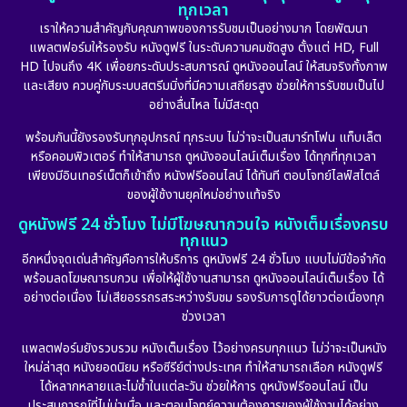
ทุกเวลา
เราให้ความสำคัญกับคุณภาพของการรับชมเป็นอย่างมาก โดยพัฒนา
แพลตฟอร์มให้รองรับ หนังดูฟรี ในระดับความคมชัดสูง ตั้งแต่ HD, Full
HD ไปจนถึง 4K เพื่อยกระดับประสบการณ์ ดูหนังออนไลน์ ให้สมจริงทั้งภาพ
และเสียง ควบคู่กับระบบสตรีมมิ่งที่มีความเสถียรสูง ช่วยให้การรับชมเป็นไป
อย่างลื่นไหล ไม่มีสะดุด
พร้อมกันนี้ยังรองรับทุกอุปกรณ์ ทุกระบบ ไม่ว่าจะเป็นสมาร์ทโฟน แท็บเล็ต
หรือคอมพิวเตอร์ ทำให้สามารถ ดูหนังออนไลน์เต็มเรื่อง ได้ทุกที่ทุกเวลา
เพียงมีอินเทอร์เน็ตก็เข้าถึง หนังฟรีออนไลน์ ได้ทันที ตอบโจทย์ไลฟ์สไตล์
ของผู้ใช้งานยุคใหม่อย่างแท้จริง
ดูหนังฟรี 24 ชั่วโมง ไม่มีโฆษณากวนใจ หนังเต็มเรื่องครบ
ทุกแนว
อีกหนึ่งจุดเด่นสำคัญคือการให้บริการ ดูหนังฟรี 24 ชั่วโมง แบบไม่มีข้อจำกัด
พร้อมลดโฆษณารบกวน เพื่อให้ผู้ใช้งานสามารถ ดูหนังออนไลน์เต็มเรื่อง ได้
อย่างต่อเนื่อง ไม่เสียอรรถรสระหว่างรับชม รองรับการดูได้ยาวต่อเนื่องทุก
ช่วงเวลา
แพลตฟอร์มยังรวบรวม หนังเต็มเรื่อง ไว้อย่างครบทุกแนว ไม่ว่าจะเป็นหนัง
ใหม่ล่าสุด หนังยอดนิยม หรือซีรีย์ต่างประเทศ ทำให้สามารถเลือก หนังดูฟรี
ได้หลากหลายและไม่ซ้ำในแต่ละวัน ช่วยให้การ ดูหนังฟรีออนไลน์ เป็น
ประสบการณ์ที่ไม่น่าเบื่อ และตอบโจทย์ความต้องการของผู้ใช้งานได้อย่าง