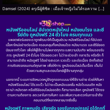
Damsel (2024) ดรุณีผู้พิชิต : เมื่อเจ้าหญิงไม่ได้รอความ […]
หนังฟรีออนไลน์ อัปเดตหนังใหม่ หนังชนโรง และซี
รีย์ดัง ดูหนังฟรี 24 ชั่วโมง ครบทุกแนว
แพลตฟอร์มของเราถูกพัฒนาให้เป็นศูนย์รวม หนังฟรีออนไลน์ ที่อัปเดต
เนื้อหาใหม่อย่างต่อเนื่อง ครอบคลุมทั้งหนังชนโรง หนังมาแรง และซีรีย์ยอด
นิยมจากทั่วโลก เพื่อให้ผู้ใช้งานไม่พลาดทุกกระแสความบันเทิง พร้อมรองรับ
การ ดูหนังฟรี 24 ชั่วโมง ได้ตลอดเวลา ไม่ว่าจะช่วงเช้า กลางวัน หรือดึก ก็
สามารถเข้าถึง หนังดูฟรี ได้อย่างสะดวก รวดเร็ว และต่อเนื่อง อีกทั้งยังมี
การคัดสรรคอนเทนต์คุณภาพ เพื่อให้การ ดูหนังออนไลน์เต็มเรื่อง เต็มไป
ด้วยความสนุกและตอบโจทย์ผู้ใช้งานทุกกลุ่ม
นอกจากนี้ ระบบการจัดหมวดหมู่ยังถูกออกแบบมาให้ใช้งานง่าย ช่วยให้ค้นหา
หนังฟรีออนไลน์ ได้รวดเร็ว ไม่ว่าจะเป็นหนังแอคชั่น หนังโรแมนติก หนัง
ดราม่า หนังตลก หรือซีรีย์ออนไลน์ยอดฮิต ก็สามารถเลือก ดูหนังฟรี ได้ตรง
ตามความต้องการ ลดเวลาในการค้นหา และเพิ่มความสะดวกในการเข้าถึง
คอนเทนต์ที่หลากหลายมากยิ่งขึ้น
หนังดูฟรี ภาพคมชัด เสียงชัด รองรับทุกอุปกรณ์ ดูได้ทุกที่