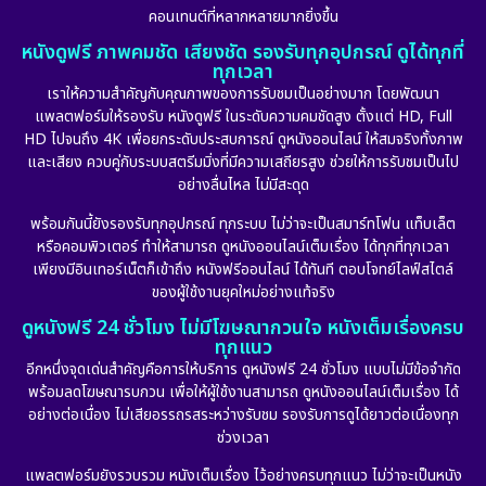
คอนเทนต์ที่หลากหลายมากยิ่งขึ้น
หนังดูฟรี ภาพคมชัด เสียงชัด รองรับทุกอุปกรณ์ ดูได้ทุกที่
ทุกเวลา
เราให้ความสำคัญกับคุณภาพของการรับชมเป็นอย่างมาก โดยพัฒนา
แพลตฟอร์มให้รองรับ หนังดูฟรี ในระดับความคมชัดสูง ตั้งแต่ HD, Full
HD ไปจนถึง 4K เพื่อยกระดับประสบการณ์ ดูหนังออนไลน์ ให้สมจริงทั้งภาพ
และเสียง ควบคู่กับระบบสตรีมมิ่งที่มีความเสถียรสูง ช่วยให้การรับชมเป็นไป
อย่างลื่นไหล ไม่มีสะดุด
พร้อมกันนี้ยังรองรับทุกอุปกรณ์ ทุกระบบ ไม่ว่าจะเป็นสมาร์ทโฟน แท็บเล็ต
หรือคอมพิวเตอร์ ทำให้สามารถ ดูหนังออนไลน์เต็มเรื่อง ได้ทุกที่ทุกเวลา
เพียงมีอินเทอร์เน็ตก็เข้าถึง หนังฟรีออนไลน์ ได้ทันที ตอบโจทย์ไลฟ์สไตล์
ของผู้ใช้งานยุคใหม่อย่างแท้จริง
ดูหนังฟรี 24 ชั่วโมง ไม่มีโฆษณากวนใจ หนังเต็มเรื่องครบ
ทุกแนว
อีกหนึ่งจุดเด่นสำคัญคือการให้บริการ ดูหนังฟรี 24 ชั่วโมง แบบไม่มีข้อจำกัด
พร้อมลดโฆษณารบกวน เพื่อให้ผู้ใช้งานสามารถ ดูหนังออนไลน์เต็มเรื่อง ได้
อย่างต่อเนื่อง ไม่เสียอรรถรสระหว่างรับชม รองรับการดูได้ยาวต่อเนื่องทุก
ช่วงเวลา
แพลตฟอร์มยังรวบรวม หนังเต็มเรื่อง ไว้อย่างครบทุกแนว ไม่ว่าจะเป็นหนัง