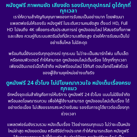
หนังดูฟรี ภาพคมชัด เสียงชัด รองรับทุกอุปกรณ์ ดูได้ทุกที่
ทุกเวลา
เราให้ความสำคัญกับคุณภาพของการรับชมเป็นอย่างมาก โดยพัฒนา
แพลตฟอร์มให้รองรับ หนังดูฟรี ในระดับความคมชัดสูง ตั้งแต่ HD, Full
HD ไปจนถึง 4K เพื่อยกระดับประสบการณ์ ดูหนังออนไลน์ ให้สมจริงทั้งภาพ
และเสียง ควบคู่กับระบบสตรีมมิ่งที่มีความเสถียรสูง ช่วยให้การรับชมเป็นไป
อย่างลื่นไหล ไม่มีสะดุด
พร้อมกันนี้ยังรองรับทุกอุปกรณ์ ทุกระบบ ไม่ว่าจะเป็นสมาร์ทโฟน แท็บเล็ต
หรือคอมพิวเตอร์ ทำให้สามารถ ดูหนังออนไลน์เต็มเรื่อง ได้ทุกที่ทุกเวลา
เพียงมีอินเทอร์เน็ตก็เข้าถึง หนังฟรีออนไลน์ ได้ทันที ตอบโจทย์ไลฟ์สไตล์
ของผู้ใช้งานยุคใหม่อย่างแท้จริง
ดูหนังฟรี 24 ชั่วโมง ไม่มีโฆษณากวนใจ หนังเต็มเรื่องครบ
ทุกแนว
อีกหนึ่งจุดเด่นสำคัญคือการให้บริการ ดูหนังฟรี 24 ชั่วโมง แบบไม่มีข้อจำกัด
พร้อมลดโฆษณารบกวน เพื่อให้ผู้ใช้งานสามารถ ดูหนังออนไลน์เต็มเรื่อง ได้
อย่างต่อเนื่อง ไม่เสียอรรถรสระหว่างรับชม รองรับการดูได้ยาวต่อเนื่องทุก
ช่วงเวลา
แพลตฟอร์มยังรวบรวม หนังเต็มเรื่อง ไว้อย่างครบทุกแนว ไม่ว่าจะเป็นหนัง
ใหม่ล่าสุด หนังยอดนิยม หรือซีรีย์ต่างประเทศ ทำให้สามารถเลือก หนังดูฟรี