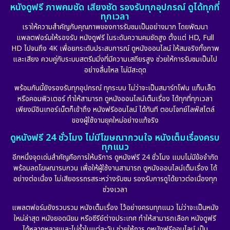
หนังดูฟรี ภาพคมชัด เสียงชัด รองรับทุกอุปกรณ์ ดูได้ทุกที่
ทุกเวลา
เราให้ความสำคัญกับคุณภาพของการรับชมเป็นอย่างมาก โดยพัฒนา
แพลตฟอร์มให้รองรับ หนังดูฟรี ในระดับความคมชัดสูง ตั้งแต่ HD, Full
HD ไปจนถึง 4K เพื่อยกระดับประสบการณ์ ดูหนังออนไลน์ ให้สมจริงทั้งภาพ
และเสียง ควบคู่กับระบบสตรีมมิ่งที่มีความเสถียรสูง ช่วยให้การรับชมเป็นไป
อย่างลื่นไหล ไม่มีสะดุด
พร้อมกันนี้ยังรองรับทุกอุปกรณ์ ทุกระบบ ไม่ว่าจะเป็นสมาร์ทโฟน แท็บเล็ต
หรือคอมพิวเตอร์ ทำให้สามารถ ดูหนังออนไลน์เต็มเรื่อง ได้ทุกที่ทุกเวลา
เพียงมีอินเทอร์เน็ตก็เข้าถึง หนังฟรีออนไลน์ ได้ทันที ตอบโจทย์ไลฟ์สไตล์
ของผู้ใช้งานยุคใหม่อย่างแท้จริง
ดูหนังฟรี 24 ชั่วโมง ไม่มีโฆษณากวนใจ หนังเต็มเรื่องครบ
ทุกแนว
อีกหนึ่งจุดเด่นสำคัญคือการให้บริการ ดูหนังฟรี 24 ชั่วโมง แบบไม่มีข้อจำกัด
พร้อมลดโฆษณารบกวน เพื่อให้ผู้ใช้งานสามารถ ดูหนังออนไลน์เต็มเรื่อง ได้
อย่างต่อเนื่อง ไม่เสียอรรถรสระหว่างรับชม รองรับการดูได้ยาวต่อเนื่องทุก
ช่วงเวลา
แพลตฟอร์มยังรวบรวม หนังเต็มเรื่อง ไว้อย่างครบทุกแนว ไม่ว่าจะเป็นหนัง
ใหม่ล่าสุด หนังยอดนิยม หรือซีรีย์ต่างประเทศ ทำให้สามารถเลือก หนังดูฟรี
ได้หลากหลายและไม่ซ้ำในแต่ละวัน ช่วยให้การ ดูหนังฟรีออนไลน์ เป็น