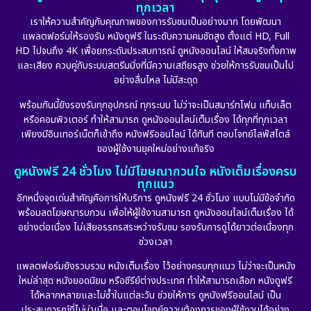
ทุกเวลา
เราให้ความสำคัญกับคุณภาพของการรับชมเป็นอย่างมาก โดยพัฒนา
แพลตฟอร์มให้รองรับ หนังดูฟรี ในระดับความคมชัดสูง ตั้งแต่ HD, Full
HD ไปจนถึง 4K เพื่อยกระดับประสบการณ์ ดูหนังออนไลน์ ให้สมจริงทั้งภาพ
และเสียง ควบคู่กับระบบสตรีมมิ่งที่มีความเสถียรสูง ช่วยให้การรับชมเป็นไป
อย่างลื่นไหล ไม่มีสะดุด
พร้อมกันนี้ยังรองรับทุกอุปกรณ์ ทุกระบบ ไม่ว่าจะเป็นสมาร์ทโฟน แท็บเล็ต
หรือคอมพิวเตอร์ ทำให้สามารถ ดูหนังออนไลน์เต็มเรื่อง ได้ทุกที่ทุกเวลา
เพียงมีอินเทอร์เน็ตก็เข้าถึง หนังฟรีออนไลน์ ได้ทันที ตอบโจทย์ไลฟ์สไตล์
ของผู้ใช้งานยุคใหม่อย่างแท้จริง
ดูหนังฟรี 24 ชั่วโมง ไม่มีโฆษณากวนใจ หนังเต็มเรื่องครบ
ทุกแนว
อีกหนึ่งจุดเด่นสำคัญคือการให้บริการ ดูหนังฟรี 24 ชั่วโมง แบบไม่มีข้อจำกัด
พร้อมลดโฆษณารบกวน เพื่อให้ผู้ใช้งานสามารถ ดูหนังออนไลน์เต็มเรื่อง ได้
อย่างต่อเนื่อง ไม่เสียอรรถรสระหว่างรับชม รองรับการดูได้ยาวต่อเนื่องทุก
ช่วงเวลา
แพลตฟอร์มยังรวบรวม หนังเต็มเรื่อง ไว้อย่างครบทุกแนว ไม่ว่าจะเป็นหนัง
ใหม่ล่าสุด หนังยอดนิยม หรือซีรีย์ต่างประเทศ ทำให้สามารถเลือก หนังดูฟรี
ได้หลากหลายและไม่ซ้ำในแต่ละวัน ช่วยให้การ ดูหนังฟรีออนไลน์ เป็น
ประสบการณ์ที่ไม่น่าเบื่อ และตอบโจทย์ความต้องการของผู้ใช้งานได้อย่าง