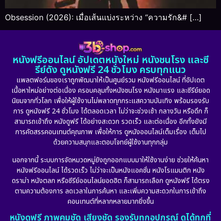
Obsession (2026): เมื่อเส้นแบ่งระหว่าง “ความรัก&# […]
หนังฟรีออนไลน์ อัปเดตหนังใหม่ หนังชนโรง และซี
รีย์ดัง ดูหนังฟรี 24 ชั่วโมง ครบทุกแนว
แพลตฟอร์มของเราถูกพัฒนาให้เป็นศูนย์รวม หนังฟรีออนไลน์ ที่อัปเดต
เนื้อหาใหม่อย่างต่อเนื่อง ครอบคลุมทั้งหนังชนโรง หนังมาแรง และซีรีย์ยอด
นิยมจากทั่วโลก เพื่อให้ผู้ใช้งานไม่พลาดทุกกระแสความบันเทิง พร้อมรองรับ
การ ดูหนังฟรี 24 ชั่วโมง ได้ตลอดเวลา ไม่ว่าจะช่วงเช้า กลางวัน หรือดึก ก็
สามารถเข้าถึง หนังดูฟรี ได้อย่างสะดวก รวดเร็ว และต่อเนื่อง อีกทั้งยังมี
การคัดสรรคอนเทนต์คุณภาพ เพื่อให้การ ดูหนังออนไลน์เต็มเรื่อง เต็มไป
ด้วยความสนุกและตอบโจทย์ผู้ใช้งานทุกกลุ่ม
นอกจากนี้ ระบบการจัดหมวดหมู่ยังถูกออกแบบมาให้ใช้งานง่าย ช่วยให้ค้นหา
หนังฟรีออนไลน์ ได้รวดเร็ว ไม่ว่าจะเป็นหนังแอคชั่น หนังโรแมนติก หนัง
ดราม่า หนังตลก หรือซีรีย์ออนไลน์ยอดฮิต ก็สามารถเลือก ดูหนังฟรี ได้ตรง
ตามความต้องการ ลดเวลาในการค้นหา และเพิ่มความสะดวกในการเข้าถึง
คอนเทนต์ที่หลากหลายมากยิ่งขึ้น
หนังดูฟรี ภาพคมชัด เสียงชัด รองรับทุกอุปกรณ์ ดูได้ทุกที่