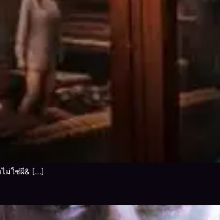
ไม่ใช่ผี& […]
)