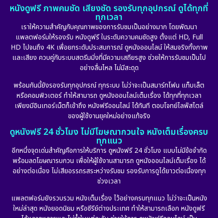
หนังดูฟรี ภาพคมชัด เสียงชัด รองรับทุกอุปกรณ์ ดูได้ทุกที่
ทุกเวลา
เราให้ความสำคัญกับคุณภาพของการรับชมเป็นอย่างมาก โดยพัฒนา
แพลตฟอร์มให้รองรับ หนังดูฟรี ในระดับความคมชัดสูง ตั้งแต่ HD, Full
HD ไปจนถึง 4K เพื่อยกระดับประสบการณ์ ดูหนังออนไลน์ ให้สมจริงทั้งภาพ
และเสียง ควบคู่กับระบบสตรีมมิ่งที่มีความเสถียรสูง ช่วยให้การรับชมเป็นไป
อย่างลื่นไหล ไม่มีสะดุด
พร้อมกันนี้ยังรองรับทุกอุปกรณ์ ทุกระบบ ไม่ว่าจะเป็นสมาร์ทโฟน แท็บเล็ต
หรือคอมพิวเตอร์ ทำให้สามารถ ดูหนังออนไลน์เต็มเรื่อง ได้ทุกที่ทุกเวลา
เพียงมีอินเทอร์เน็ตก็เข้าถึง หนังฟรีออนไลน์ ได้ทันที ตอบโจทย์ไลฟ์สไตล์
ของผู้ใช้งานยุคใหม่อย่างแท้จริง
ดูหนังฟรี 24 ชั่วโมง ไม่มีโฆษณากวนใจ หนังเต็มเรื่องครบ
ทุกแนว
อีกหนึ่งจุดเด่นสำคัญคือการให้บริการ ดูหนังฟรี 24 ชั่วโมง แบบไม่มีข้อจำกัด
พร้อมลดโฆษณารบกวน เพื่อให้ผู้ใช้งานสามารถ ดูหนังออนไลน์เต็มเรื่อง ได้
อย่างต่อเนื่อง ไม่เสียอรรถรสระหว่างรับชม รองรับการดูได้ยาวต่อเนื่องทุก
ช่วงเวลา
แพลตฟอร์มยังรวบรวม หนังเต็มเรื่อง ไว้อย่างครบทุกแนว ไม่ว่าจะเป็นหนัง
ใหม่ล่าสุด หนังยอดนิยม หรือซีรีย์ต่างประเทศ ทำให้สามารถเลือก หนังดูฟรี