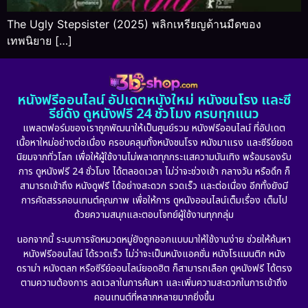
The Ugly Stepsister (2025) พลิกเหรียญด้านมืดของ
เทพนิยาย […]
หนังฟรีออนไลน์ อัปเดตหนังใหม่ หนังชนโรง และซี
รีย์ดัง ดูหนังฟรี 24 ชั่วโมง ครบทุกแนว
แพลตฟอร์มของเราถูกพัฒนาให้เป็นศูนย์รวม หนังฟรีออนไลน์ ที่อัปเดต
เนื้อหาใหม่อย่างต่อเนื่อง ครอบคลุมทั้งหนังชนโรง หนังมาแรง และซีรีย์ยอด
นิยมจากทั่วโลก เพื่อให้ผู้ใช้งานไม่พลาดทุกกระแสความบันเทิง พร้อมรองรับ
การ ดูหนังฟรี 24 ชั่วโมง ได้ตลอดเวลา ไม่ว่าจะช่วงเช้า กลางวัน หรือดึก ก็
สามารถเข้าถึง หนังดูฟรี ได้อย่างสะดวก รวดเร็ว และต่อเนื่อง อีกทั้งยังมี
การคัดสรรคอนเทนต์คุณภาพ เพื่อให้การ ดูหนังออนไลน์เต็มเรื่อง เต็มไป
ด้วยความสนุกและตอบโจทย์ผู้ใช้งานทุกกลุ่ม
นอกจากนี้ ระบบการจัดหมวดหมู่ยังถูกออกแบบมาให้ใช้งานง่าย ช่วยให้ค้นหา
หนังฟรีออนไลน์ ได้รวดเร็ว ไม่ว่าจะเป็นหนังแอคชั่น หนังโรแมนติก หนัง
ดราม่า หนังตลก หรือซีรีย์ออนไลน์ยอดฮิต ก็สามารถเลือก ดูหนังฟรี ได้ตรง
ตามความต้องการ ลดเวลาในการค้นหา และเพิ่มความสะดวกในการเข้าถึง
คอนเทนต์ที่หลากหลายมากยิ่งขึ้น