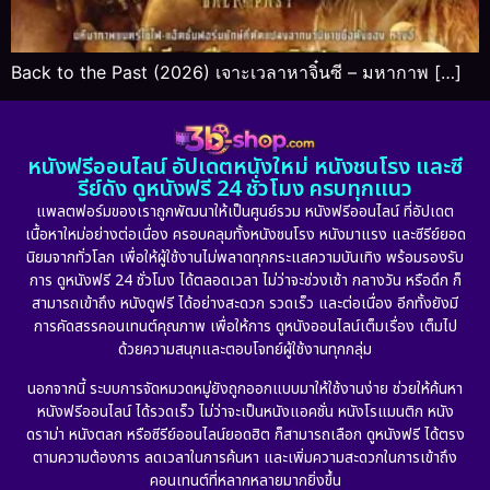
Back to the Past (2026) เจาะเวลาหาจิ๋นซี – มหากาพ […]
หนังฟรีออนไลน์ อัปเดตหนังใหม่ หนังชนโรง และซี
รีย์ดัง ดูหนังฟรี 24 ชั่วโมง ครบทุกแนว
แพลตฟอร์มของเราถูกพัฒนาให้เป็นศูนย์รวม หนังฟรีออนไลน์ ที่อัปเดต
เนื้อหาใหม่อย่างต่อเนื่อง ครอบคลุมทั้งหนังชนโรง หนังมาแรง และซีรีย์ยอด
นิยมจากทั่วโลก เพื่อให้ผู้ใช้งานไม่พลาดทุกกระแสความบันเทิง พร้อมรองรับ
การ ดูหนังฟรี 24 ชั่วโมง ได้ตลอดเวลา ไม่ว่าจะช่วงเช้า กลางวัน หรือดึก ก็
สามารถเข้าถึง หนังดูฟรี ได้อย่างสะดวก รวดเร็ว และต่อเนื่อง อีกทั้งยังมี
การคัดสรรคอนเทนต์คุณภาพ เพื่อให้การ ดูหนังออนไลน์เต็มเรื่อง เต็มไป
ด้วยความสนุกและตอบโจทย์ผู้ใช้งานทุกกลุ่ม
นอกจากนี้ ระบบการจัดหมวดหมู่ยังถูกออกแบบมาให้ใช้งานง่าย ช่วยให้ค้นหา
หนังฟรีออนไลน์ ได้รวดเร็ว ไม่ว่าจะเป็นหนังแอคชั่น หนังโรแมนติก หนัง
ดราม่า หนังตลก หรือซีรีย์ออนไลน์ยอดฮิต ก็สามารถเลือก ดูหนังฟรี ได้ตรง
ตามความต้องการ ลดเวลาในการค้นหา และเพิ่มความสะดวกในการเข้าถึง
คอนเทนต์ที่หลากหลายมากยิ่งขึ้น