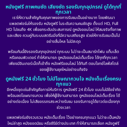
หนังดูฟรี ภาพคมชัด เสียงชัด รองรับทุกอุปกรณ์ ดูได้ทุกที่
ทุกเวลา
เราให้ความสำคัญกับคุณภาพของการรับชมเป็นอย่างมาก โดยพัฒนา
แพลตฟอร์มให้รองรับ หนังดูฟรี ในระดับความคมชัดสูง ตั้งแต่ HD, Full
HD ไปจนถึง 4K เพื่อยกระดับประสบการณ์ ดูหนังออนไลน์ ให้สมจริงทั้งภาพ
และเสียง ควบคู่กับระบบสตรีมมิ่งที่มีความเสถียรสูง ช่วยให้การรับชมเป็นไป
อย่างลื่นไหล ไม่มีสะดุด
พร้อมกันนี้ยังรองรับทุกอุปกรณ์ ทุกระบบ ไม่ว่าจะเป็นสมาร์ทโฟน แท็บเล็ต
หรือคอมพิวเตอร์ ทำให้สามารถ ดูหนังออนไลน์เต็มเรื่อง ได้ทุกที่ทุกเวลา
เพียงมีอินเทอร์เน็ตก็เข้าถึง หนังฟรีออนไลน์ ได้ทันที ตอบโจทย์ไลฟ์สไตล์
ของผู้ใช้งานยุคใหม่อย่างแท้จริง
ดูหนังฟรี 24 ชั่วโมง ไม่มีโฆษณากวนใจ หนังเต็มเรื่องครบ
ทุกแนว
อีกหนึ่งจุดเด่นสำคัญคือการให้บริการ ดูหนังฟรี 24 ชั่วโมง แบบไม่มีข้อจำกัด
พร้อมลดโฆษณารบกวน เพื่อให้ผู้ใช้งานสามารถ ดูหนังออนไลน์เต็มเรื่อง ได้
อย่างต่อเนื่อง ไม่เสียอรรถรสระหว่างรับชม รองรับการดูได้ยาวต่อเนื่องทุก
ช่วงเวลา
แพลตฟอร์มยังรวบรวม หนังเต็มเรื่อง ไว้อย่างครบทุกแนว ไม่ว่าจะเป็นหนัง
ใหม่ล่าสุด หนังยอดนิยม หรือซีรีย์ต่างประเทศ ทำให้สามารถเลือก หนังดูฟรี