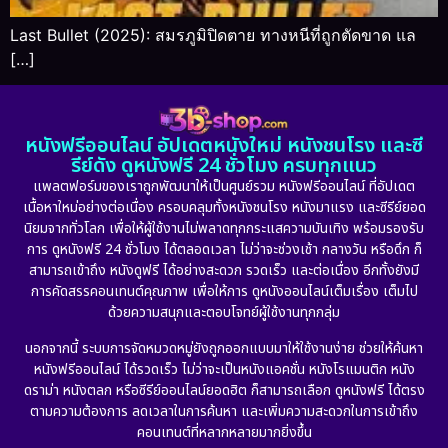
Last Bullet (2025): สมรภูมิปิดตาย ทางหนีที่ถูกตัดขาด แล
[…]
หนังฟรีออนไลน์ อัปเดตหนังใหม่ หนังชนโรง และซี
รีย์ดัง ดูหนังฟรี 24 ชั่วโมง ครบทุกแนว
แพลตฟอร์มของเราถูกพัฒนาให้เป็นศูนย์รวม หนังฟรีออนไลน์ ที่อัปเดต
เนื้อหาใหม่อย่างต่อเนื่อง ครอบคลุมทั้งหนังชนโรง หนังมาแรง และซีรีย์ยอด
นิยมจากทั่วโลก เพื่อให้ผู้ใช้งานไม่พลาดทุกกระแสความบันเทิง พร้อมรองรับ
การ ดูหนังฟรี 24 ชั่วโมง ได้ตลอดเวลา ไม่ว่าจะช่วงเช้า กลางวัน หรือดึก ก็
สามารถเข้าถึง หนังดูฟรี ได้อย่างสะดวก รวดเร็ว และต่อเนื่อง อีกทั้งยังมี
การคัดสรรคอนเทนต์คุณภาพ เพื่อให้การ ดูหนังออนไลน์เต็มเรื่อง เต็มไป
ด้วยความสนุกและตอบโจทย์ผู้ใช้งานทุกกลุ่ม
นอกจากนี้ ระบบการจัดหมวดหมู่ยังถูกออกแบบมาให้ใช้งานง่าย ช่วยให้ค้นหา
หนังฟรีออนไลน์ ได้รวดเร็ว ไม่ว่าจะเป็นหนังแอคชั่น หนังโรแมนติก หนัง
ดราม่า หนังตลก หรือซีรีย์ออนไลน์ยอดฮิต ก็สามารถเลือก ดูหนังฟรี ได้ตรง
ตามความต้องการ ลดเวลาในการค้นหา และเพิ่มความสะดวกในการเข้าถึง
คอนเทนต์ที่หลากหลายมากยิ่งขึ้น