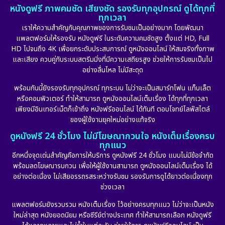
หนังดูฟรี ภาพคมชัด เสียงชัด รองรับทุกอุปกรณ์ ดูได้ทุกที่
ทุกเวลา
เราให้ความสำคัญกับคุณภาพของการรับชมเป็นอย่างมาก โดยพัฒนา
แพลตฟอร์มให้รองรับ หนังดูฟรี ในระดับความคมชัดสูง ตั้งแต่ HD, Full
HD ไปจนถึง 4K เพื่อยกระดับประสบการณ์ ดูหนังออนไลน์ ให้สมจริงทั้งภาพ
และเสียง ควบคู่กับระบบสตรีมมิ่งที่มีความเสถียรสูง ช่วยให้การรับชมเป็นไป
อย่างลื่นไหล ไม่มีสะดุด
พร้อมกันนี้ยังรองรับทุกอุปกรณ์ ทุกระบบ ไม่ว่าจะเป็นสมาร์ทโฟน แท็บเล็ต
หรือคอมพิวเตอร์ ทำให้สามารถ ดูหนังออนไลน์เต็มเรื่อง ได้ทุกที่ทุกเวลา
เพียงมีอินเทอร์เน็ตก็เข้าถึง หนังฟรีออนไลน์ ได้ทันที ตอบโจทย์ไลฟ์สไตล์
ของผู้ใช้งานยุคใหม่อย่างแท้จริง
ดูหนังฟรี 24 ชั่วโมง ไม่มีโฆษณากวนใจ หนังเต็มเรื่องครบ
ทุกแนว
อีกหนึ่งจุดเด่นสำคัญคือการให้บริการ ดูหนังฟรี 24 ชั่วโมง แบบไม่มีข้อจำกัด
พร้อมลดโฆษณารบกวน เพื่อให้ผู้ใช้งานสามารถ ดูหนังออนไลน์เต็มเรื่อง ได้
อย่างต่อเนื่อง ไม่เสียอรรถรสระหว่างรับชม รองรับการดูได้ยาวต่อเนื่องทุก
ช่วงเวลา
แพลตฟอร์มยังรวบรวม หนังเต็มเรื่อง ไว้อย่างครบทุกแนว ไม่ว่าจะเป็นหนัง
ใหม่ล่าสุด หนังยอดนิยม หรือซีรีย์ต่างประเทศ ทำให้สามารถเลือก หนังดูฟรี