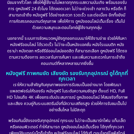
นิยมจากทั่วโลก เพื่อให้ผู้ใช้งานไม่พลาดทุกกระแสความบันเทิง พร้อมรองรับ
การ ดูหนังฟรี 24 ชั่วโมง ได้ตลอดเวลา ไม่ว่าจะช่วงเช้า กลางวัน หรือดึก ก็
สามารถเข้าถึง หนังดูฟรี ได้อย่างสะดวก รวดเร็ว และต่อเนื่อง อีกทั้งยังมี
การคัดสรรคอนเทนต์คุณภาพ เพื่อให้การ ดูหนังออนไลน์เต็มเรื่อง เต็มไป
ด้วยความสนุกและตอบโจทย์ผู้ใช้งานทุกกลุ่ม
นอกจากนี้ ระบบการจัดหมวดหมู่ยังถูกออกแบบมาให้ใช้งานง่าย ช่วยให้ค้นหา
หนังฟรีออนไลน์ ได้รวดเร็ว ไม่ว่าจะเป็นหนังแอคชั่น หนังโรแมนติก หนัง
ดราม่า หนังตลก หรือซีรีย์ออนไลน์ยอดฮิต ก็สามารถเลือก ดูหนังฟรี ได้ตรง
ตามความต้องการ ลดเวลาในการค้นหา และเพิ่มความสะดวกในการเข้าถึง
คอนเทนต์ที่หลากหลายมากยิ่งขึ้น
หนังดูฟรี ภาพคมชัด เสียงชัด รองรับทุกอุปกรณ์ ดูได้ทุกที่
ทุกเวลา
เราให้ความสำคัญกับคุณภาพของการรับชมเป็นอย่างมาก โดยพัฒนา
แพลตฟอร์มให้รองรับ หนังดูฟรี ในระดับความคมชัดสูง ตั้งแต่ HD, Full
HD ไปจนถึง 4K เพื่อยกระดับประสบการณ์ ดูหนังออนไลน์ ให้สมจริงทั้งภาพ
และเสียง ควบคู่กับระบบสตรีมมิ่งที่มีความเสถียรสูง ช่วยให้การรับชมเป็นไป
อย่างลื่นไหล ไม่มีสะดุด
พร้อมกันนี้ยังรองรับทุกอุปกรณ์ ทุกระบบ ไม่ว่าจะเป็นสมาร์ทโฟน แท็บเล็ต
หรือคอมพิวเตอร์ ทำให้สามารถ ดูหนังออนไลน์เต็มเรื่อง ได้ทุกที่ทุกเวลา
เพียงมีอินเทอร์เน็ตก็เข้าถึง หนังฟรีออนไลน์ ได้ทันที ตอบโจทย์ไลฟ์สไตล์