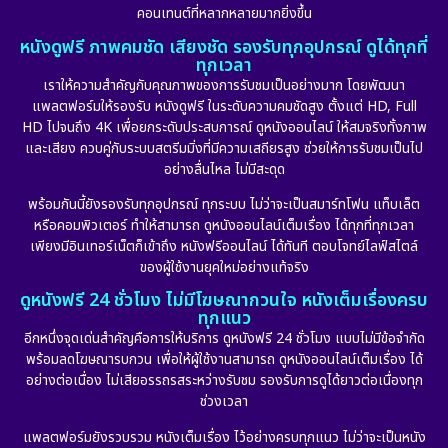
คอนเทนต์ที่หลากหลายมากยิ่งขึ้น
หนังดูฟรี ภาพคมชัด เสียงชัด รองรับทุกอุปกรณ์ ดูได้ทุกที่
ทุกเวลา
เราให้ความสำคัญกับคุณภาพของการรับชมเป็นอย่างมาก โดยพัฒนา
แพลตฟอร์มให้รองรับ หนังดูฟรี ในระดับความคมชัดสูง ตั้งแต่ HD, Full
HD ไปจนถึง 4K เพื่อยกระดับประสบการณ์ ดูหนังออนไลน์ ให้สมจริงทั้งภาพ
และเสียง ควบคู่กับระบบสตรีมมิ่งที่มีความเสถียรสูง ช่วยให้การรับชมเป็นไป
อย่างลื่นไหล ไม่มีสะดุด
พร้อมกันนี้ยังรองรับทุกอุปกรณ์ ทุกระบบ ไม่ว่าจะเป็นสมาร์ทโฟน แท็บเล็ต
หรือคอมพิวเตอร์ ทำให้สามารถ ดูหนังออนไลน์เต็มเรื่อง ได้ทุกที่ทุกเวลา
เพียงมีอินเทอร์เน็ตก็เข้าถึง หนังฟรีออนไลน์ ได้ทันที ตอบโจทย์ไลฟ์สไตล์
ของผู้ใช้งานยุคใหม่อย่างแท้จริง
ดูหนังฟรี 24 ชั่วโมง ไม่มีโฆษณากวนใจ หนังเต็มเรื่องครบ
ทุกแนว
อีกหนึ่งจุดเด่นสำคัญคือการให้บริการ ดูหนังฟรี 24 ชั่วโมง แบบไม่มีข้อจำกัด
พร้อมลดโฆษณารบกวน เพื่อให้ผู้ใช้งานสามารถ ดูหนังออนไลน์เต็มเรื่อง ได้
อย่างต่อเนื่อง ไม่เสียอรรถรสระหว่างรับชม รองรับการดูได้ยาวต่อเนื่องทุก
ช่วงเวลา
แพลตฟอร์มยังรวบรวม หนังเต็มเรื่อง ไว้อย่างครบทุกแนว ไม่ว่าจะเป็นหนัง