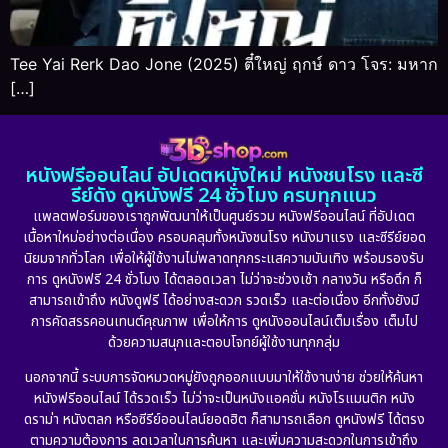
Tee Yai Rerk Dao Jone (2025) ตี๋ใหญ่ ฤกษ์ ดาว โจร: มหาก
[…]
หนังฟรีออนไลน์ อัปเดตหนังใหม่ หนังชนโรง และซี
รีย์ดัง ดูหนังฟรี 24 ชั่วโมง ครบทุกแนว
แพลตฟอร์มของเราถูกพัฒนาให้เป็นศูนย์รวม หนังฟรีออนไลน์ ที่อัปเดต
เนื้อหาใหม่อย่างต่อเนื่อง ครอบคลุมทั้งหนังชนโรง หนังมาแรง และซีรีย์ยอด
นิยมจากทั่วโลก เพื่อให้ผู้ใช้งานไม่พลาดทุกกระแสความบันเทิง พร้อมรองรับ
การ ดูหนังฟรี 24 ชั่วโมง ได้ตลอดเวลา ไม่ว่าจะช่วงเช้า กลางวัน หรือดึก ก็
สามารถเข้าถึง หนังดูฟรี ได้อย่างสะดวก รวดเร็ว และต่อเนื่อง อีกทั้งยังมี
การคัดสรรคอนเทนต์คุณภาพ เพื่อให้การ ดูหนังออนไลน์เต็มเรื่อง เต็มไป
ด้วยความสนุกและตอบโจทย์ผู้ใช้งานทุกกลุ่ม
นอกจากนี้ ระบบการจัดหมวดหมู่ยังถูกออกแบบมาให้ใช้งานง่าย ช่วยให้ค้นหา
หนังฟรีออนไลน์ ได้รวดเร็ว ไม่ว่าจะเป็นหนังแอคชั่น หนังโรแมนติก หนัง
ดราม่า หนังตลก หรือซีรีย์ออนไลน์ยอดฮิต ก็สามารถเลือก ดูหนังฟรี ได้ตรง
ตามความต้องการ ลดเวลาในการค้นหา และเพิ่มความสะดวกในการเข้าถึง